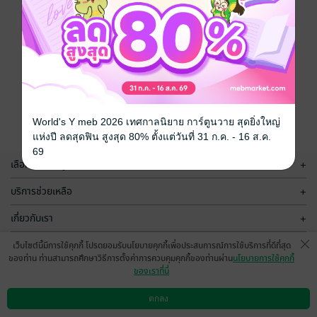
World's Y meb 2026 เทศกาลนิยาย การ์ตูนวาย สุดยิ่งใหญ่
แห่งปี ลดสุดฟิน สูงสุด 80% ตั้งแต่วันที่ 31 ก.ค. - 16 ส.ค.
69
เลือกหมวดหมู่
+
บริการช่วยเหลือ
+
เกี่ยวกับเรา
+
กลุ่มธุรกิจในเครือ
+
เว็บไซต์นี้มีการใช้คุกกี้ โปรดยอมรับนโยบายคุกกี้เพื่อประสบการณ์การใช้บริการที่ดีที่สุด
ของท่าน ท่านสามารถศึกษาวิธีการตั้งค่าการควบคุมคุกกี้ของท่านผ่าน
นโยบายการใช้คุกกี้
ของเราที่นี่
ตกลง
ดาวน์โหลดแอป
วิธีการใช้งาน
ติดต่อเรา