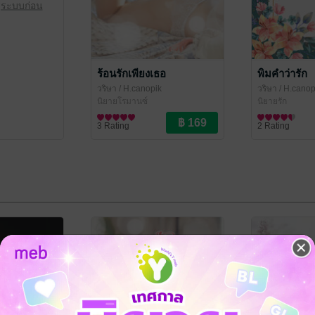
ู่ระบบก่อน
ร้อนรักเพียงเธอ
พิมคำว่ารัก
วริษา
/ H.canopik
วริษา
/ H.canop
นิยายโรมานซ์
นิยายรัก
3 Rating
2 Rating