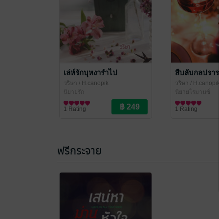
เล่ห์รักบุหงารำไป
สืบลับกลปรา
วริษา
/ H.canopik
วริษา
/ H.canopi
นิยายรัก
นิยายโรมานซ์
1 Rating
1 Rating
ฟรีกระจาย