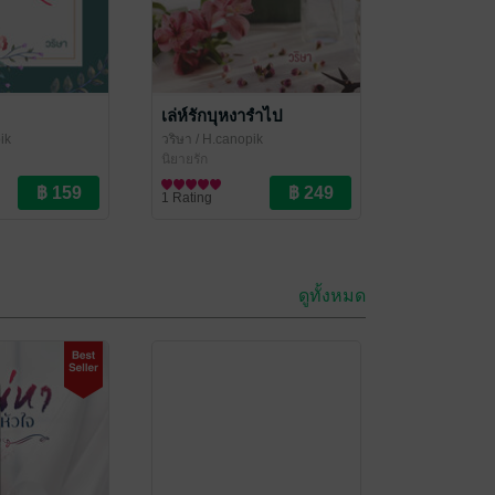
เล่ห์รักบุหงารำไป
ik
วริษา
/ H.canopik
นิยายรัก
1 Rating
ดูทั้งหมด