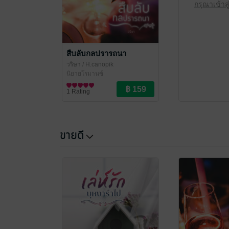
กรุณาเข้าส
สืบลับกลปรารถนา
วริษา
/ H.canopik
นิยายโรมานซ์
1 Rating
ขายดี