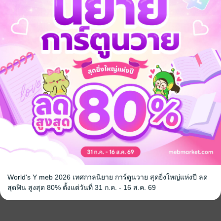
รถนา
ร้อนรักเพียงเธอ
เสน่หาม่านห
k
วริษา
/ H.canopik
วริษา
/ H.canop
นิยายโรมานซ์
นิยายโรมานซ์
3 Rating
30 Rating
World's Y meb 2026 เทศกาลนิยาย การ์ตูนวาย สุดยิ่งใหญ่แห่งปี ลด
สุดฟิน สูงสุด 80% ตั้งแต่วันที่ 31 ก.ค. - 16 ส.ค. 69