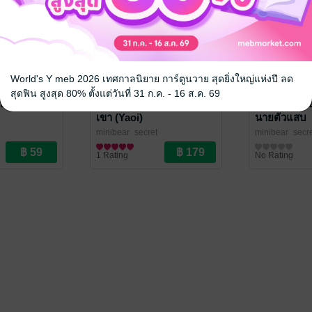
World's Y meb 2026 เทศกาลนิยาย การ์ตูนวาย สุดยิ่งใหญ่แห่งปี ลด
สุดฟิน สูงสุด 80% ตั้งแต่วันที่ 31 ก.ค. - 16 ส.ค. 69
บ ข่าวรัก
Love U รักของผมคือพวก
Click Love ย
เขา (Yaoi)
นายตัวแสบ
minibear_secret
minibear_secr
ve / Yaoi
นิยายวาย Boy Love / Yaoi
นิยายรักวัยรุ่น
1 Rating
No Rating