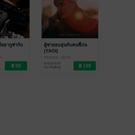
ัยยากูซ่ากับ
ผู้ชายอบอุ่นกับคนขี้บ่น
(YAOI)
et
minibear_secret
นิยายวาย Boy Love / Yaoi
No Rating