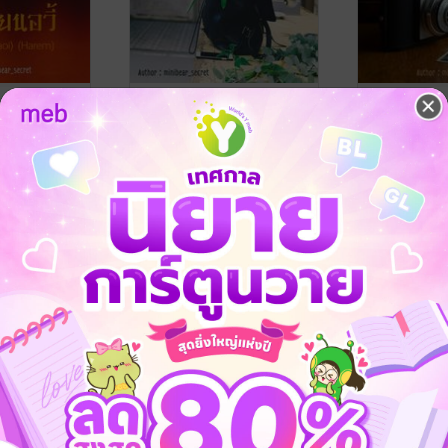
ุรุษปรุงใจ
Love U รักของผมคือพวก
NEWS! ข่าวล
m)
เขา (Yaoi)
YAOI
minibear_secret
minibear_secr
ve / Yaoi
นิยายวาย Boy Love / Yaoi
นิยายวาย Boy L
1 Rating
No Rating