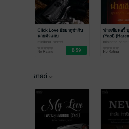
Click Love ยัยยากูซ่ากับ
ฟางเซียนอวี้ บ
นายตัวแสบ
(Yaoi) (Hare
minibear_secret
minibear_secret
นิยายรักวัยรุ่น
นิยายวาย Boy Lo
No Rating
No Rating
ขายดี