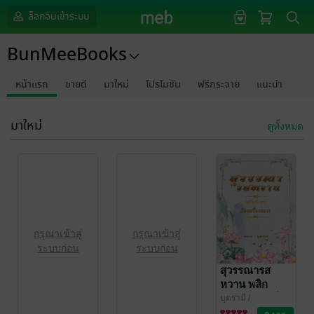
ล็อกอินเข้าระบบ
BunMeeBooks
หน้าแรก
ขายดี
มาใหม่
โปรโมชัน
ฟรีกระจาย
แนะนำ
มาใหม่
ดูทั้งหมด
กรุณาเข้าสู่
กรุณาเข้าสู่
ระบบก่อน
ระบบก่อน
สุวรรณารส
หวาน พลิก
ชะตาห้องเครื่อง
บุตรามี
/
BunMeeBooks
นิยายรัก
หลวง