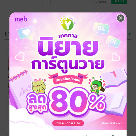
1 Rating
ขายดี
ดูทั้งหมด
เรือนไผ่เร้นรัก
เกิดใหม่มาเป็น
แม่เลี้ยงเดี่ยวที่
อี๊หลาน-依兰
/
กรุณาเข้าสู่
กรุณาเข้าสู่
BunMeeBooks
นิยายรักจีนโบราณ
สวย และร่ำรวย
อี๊หลาน-依兰
/
ระบบก่อน
ระบบก่อน
BunMeeBooks
นิยายรักจีนโบราณ
ที่สุดในยุค'70!
3 Rating
5 Rating
ลิขิตรัก องค์ชาย
ทมิฬ
อี๊หลาน-依兰
/
BunMeeBooks
นิยายรักจีนโบราณ
7 Rating