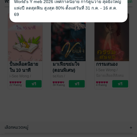
ฟรีกระจาย
ดูทั้งหมด
World's Y meb 2026 เทศกาลนิยาย การ์ตูนวาย สุดยิ่งใหญ่
แห่งปี ลดสุดฟิน สูงสุด 80% ตั้งแต่วันที่ 31 ก.ค. - 16 ส.ค.
69
กรุณาเข้าสู่
กรุณาเข้าสู่
ระบบก่อน
ระบบก่อน
ปั้นพล็อตนิยาย
มาเฟียขย่มใจ
กรรมสนอง
ใน 10 นาที
(ตอนพิเศษ)
I-See Wong
/
BunMeeBooks
นิยายเสียดสีสังคม
i-See Wong
/
seXus
/
BunMeeBooks
ความรู้ทั่วไป
BunMeeBooks
นิยายโรมานซ์
22 Rating
39 Rating
4 Rating
เลือกหมวดหมู่
+