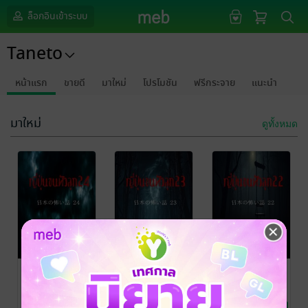
ล็อกอินเข้าระบบ
Taneto
หน้าแรก
ขายดี
มาใหม่
โปรโมชัน
ฟรีกระจาย
แนะนำ
มาใหม่
ดูทั้งหมด
ญี่ปุ่นขนหัวลุก
ญี่ปุ่นขนหัวลุก
ญี่ปุ่นขนหัวลุก
24 日本の怖い
23 日本の怖い
22 日本の怖い
話 24
話 23
話 22
TANETO
/ Taneto
TANETO
/ Taneto
TANETO
/ Taneto
นิยายลึกลับ/เขย่า
นิยายลึกลับ/เขย่า
นิยายลึกลับ/เขย่า