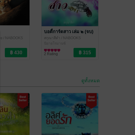
บอดี้การ์ดสาว เล่ม ๒ (จบ)
าย
/ NABOOKS
สกุณาสีดำ
/ NABOOKS
นิยายโรมานซ์
2 Rating
ดูทั้งหมด