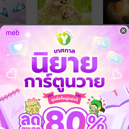
ะเตาะ
อลินเจ้าดวงใจ
ดวงใจอลัน
/ NABOOKS
กุหลาบทะเลทราย
/ NABOOKS
กุหลาบทะเลทร
นิยายโรมานซ์
นิยายโรมานซ์
12 Rating
17 Rating