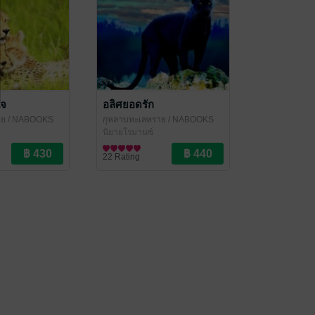
ใจ
อลิศยอดรัก
าย
/ NABOOKS
กุหลาบทะเลทราย
/ NABOOKS
นิยายโรมานซ์
22 Rating