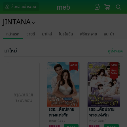
ล็อกอินเข้าระบบ
JINTANA
หน้าแรก
ขายดี
มาใหม่
โปรโมชัน
ฟรีกระจาย
แนะนำ
มาใหม่
ดูทั้งหมด
-60%
-60%
กรุณาเข้าสู่
ระบบก่อน
เธอ...คือปลาย
เธอ...คือปลาย
ทางแห่งรัก
ทางแห่งรัก
Season 3 ตอน
Season 2 ตอน
หลอดน้อย
/
หลอดน้อย
/
JINTANA
นิยายโรมานซ์
JINTANA
นิยายโรมานซ์
คลื่นรักหวานฉ่ำ
ปฎิบัติการล่า