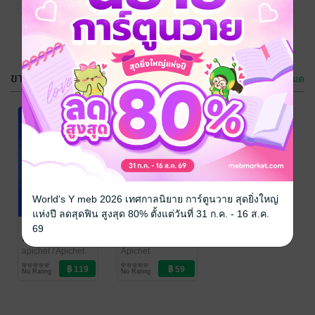
No Rating
No Rating
บัญชี
ธุรกิจ
ขายดี
ดูทั้งหมด
World's Y meb 2026 เทศกาลนิยาย การ์ตูนวาย สุดยิ่งใหญ่
แห่งปี ลดสุดฟิน สูงสุด 80% ตั้งแต่วันที่ 31 ก.ค. - 16 ส.ค.
มีสมอง ไม่อด
รวยด้วยการ
69
ตาย "หาเงิน
เขียน
ออนไลน์"
apichet
/ Apichet
Apichet
การตลาดและการ
เศรษฐศาสตร์และ
No Rating
No Rating
บัญชี
ธุรกิจ