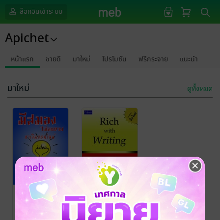
ล็อกอินเข้าระบบ
Apichet
หน้าแรก
ขายดี
มาใหม่
โปรโมชัน
ฟรีกระจาย
แนะนำ
มาใหม่
ดูทั้งหมด
มีสมอง ไม่อด
รวยด้วยการ
ตาย "หาเงิน
เขียน
ออนไลน์"
apichet
/ Apichet
Apichet
การตลาดและการ
เศรษฐศาสตร์และ