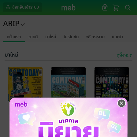
ล็อกอินเข้าระบบ
ARIP
หน้าแรก
ขายดี
มาใหม่
โปรโมชัน
ฟรีกระจาย
แนะนำ
มาใหม่
ดูทั้งหมด
COMTODAY
COMTODAY
COMTODAY
no.537
no.536
no.535
ทีมงาน
ทีมงาน
ทีมงาน
COMTODAY
นิตยสาร
/
COMTODAY
นิตยสาร
/
COMTODAY
นิตยสาร
/