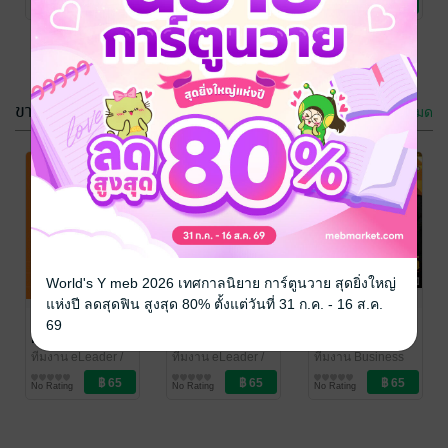
No Rating
No Rating
No Rating
ARIP
คอมพิวเตอร์
ARIP
คอมพิวเตอร์
ARIP
คอมพิวเตอร์
ขายดี
ดูทั้งหมด
COMTODAY
eLeader
no.534
No.332
ทีมงาน
ทีมงาน eLeader
/
World's Y meb 2026 เทศกาลนิยาย การ์ตูนวาย สุดยิ่งใหญ่
COMTODAY
นิตยสาร
/
ARIP
นิตยสาร
แห่งปี ลดสุดฟิน สูงสุด 80% ตั้งแต่วันที่ 31 ก.ค. - 16 ส.ค.
1 Rating
No Rating
ARIP
คอมพิวเตอร์
คอมพิวเตอร์
eLeader
eLeader
Business Plus
69
No.325
October 2014
Issue 323
No.308
ทีมงาน eLeader
/
ทีมงาน eLeader
/
ทีมงาน Business
ARIP
นิตยสาร
ARIP
นิตยสาร
Plus
นิตยสาร
/ ARIP
No Rating
No Rating
No Rating
คอมพิวเตอร์
คอมพิวเตอร์
บริหารธุรกิจ