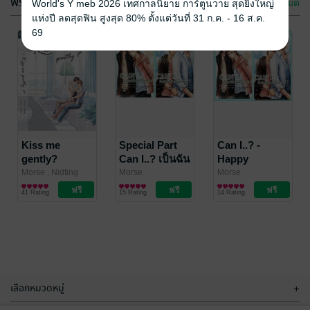
ฟรีกระจาย
ดูทั้งหมด
World's Y meb 2026 เทศกาลนิยาย การ์ตูนวาย สุดยิ่งใหญ่
แห่งปี ลดสุดฟิน สูงสุด 80% ตั้งแต่วันที่ 31 ก.ค. - 16 ส.ค.
69
More than
บัลลังก์มังกร
friend : NAT &
Morse
นิยายวาย Boy
NON
Lantis
Kiss me
/ Morse
Special Part
Can I..? -
Love / Yaoi
นิยายวาย Boy
gently?
Can I..? เป็นฉัน
Happy
1 Rating
1 Rating
Love / Yaoi
Special
ได้ไหมในหัวใจ
birthday
Morse , Nidting
Morse
Morse
ภาพ
นิยายวาย Boy
/ Morse
นิยายวาย Boy
นิยายวาย Boy
Interview
นั้น
41 Rating
15 Rating
14 Rating
Love / Yaoi
Love / Yaoi
Love / Yaoi
เลือกหมวดหมู่
+