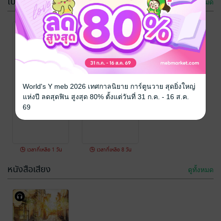
โปรโมชัน
ดูทั้งหมด
กรุณาเข้าสู่
กรุณาเข้าสู่
พี่ชายที่รัก ชุด
อหังการซาตาน
World's Y meb 2026 เทศกาลนิยาย การ์ตูนวาย สุดยิ่งใหญ่
ระบบก่อน
ระบบก่อน
พ่อทูนหัว
เถื่อน ซีรี่ย์ชุด
แห่งปี ลดสุดฟิน สูงสุด 80% ตั้งแต่วันที่ 31 ก.ค. - 16 ส.ค.
ซาตานเมดิเต
baiboau
baiboau
69
นิยายโรมานซ์
นิยายโรมานซ์
อเรเนียน
33 Rating
37 Rating
เวลาที่เหลือ 1 วัน
เวลาที่เหลือ 8 วัน
หนังสือเสียง
ดูทั้งหมด