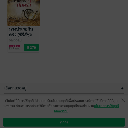
นางบำเรอก้น
ครัว (ซีรีส์ชุด
Sweet
baiboau
นิยายโรมานซ์
temptations)
13 Rating
ลำดับที่ 3
(หนังสือเสียง)
เลือกหมวดหมู่
+
บริการช่วยเหลือ
+
เว็บไซต์นี้มีการใช้คุกกี้ โปรดยอมรับนโยบายคุกกี้เพื่อประสบการณ์การใช้บริการที่ดีที่สุด
ของท่าน ท่านสามารถศึกษาวิธีการตั้งค่าการควบคุมคุกกี้ของท่านผ่าน
นโยบายการใช้คุกกี้
เกี่ยวกับเรา
+
ของเราที่นี่
กลุ่มธุรกิจในเครือ
+
ตกลง
ดาวน์โหลดแอป
วิธีการใช้งาน
ติดต่อเรา