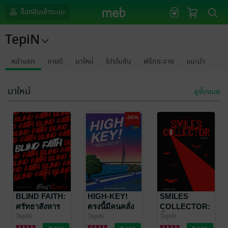
ล็อกอินเข้าระบบ
TepiN
หน้าแรก
ขายดี
มาใหม่
โปรโมชัน
ฟรีกระจาย
แนะนำ
มาใหม่
ดูทั้งหมด
-36%
BLIND FAITH:
HIGH-KEY!
SMILES
ศรัทธาสังหาร
ตรงนี้มีคนคลั่ง
COLLECTOR:
รัก
ยิ้มสุดท้าย
TepiN
TepiN
TepiN
นิยายสืบสวน
นิยาย Girl
นิยายสืบสวน