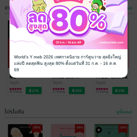
ขายดี
ดูทั้งหมด
-30%
-39%
World's Y meb 2026 เทศกาลนิยาย การ์ตูนวาย สุดยิ่งใหญ่
แห่งปี ลดสุดฟิน สูงสุด 80% ตั้งแต่วันที่ 31 ก.ค. - 16 ส.ค.
69
COUNT ON
BLIND FAITH:
JUMP THEN
ME
ศรัทธาสังหาร
FALL: ขอให้ฉัน
ได้โอบกอด
TepiN
TepiN
TepiN
นิยาย Girl
นิยายสืบสวน
นิยาย Girl
29 Rating
17 Rating
12 Rating
Love/Yuri
สอบสวน/ทริลเลอร์
Love/Yuri
โปรโมชัน
ดูทั้งหมด
-30%
-39%
-34%