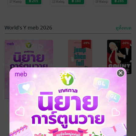
17 Rating
13 Rating
15 Rating
สอบสวน/ทริลเลอร์
Love/Yuri
สอบสวน/ทริลเลอร์
-34%
-39%
World's Y meb 2026
ดูทั้งหมด
-39%
-30%
฿ 196
฿ 276
SUNSHINE &
JUMP THEN
WHISKEY #ไม่
FALL: ขอให้ฉัน
-34%
รับซื้อหนังสือ
ได้โอบกอด
TepiN
TepiN
นิยาย Girl
นิยาย Girl
แฟนเก่า
14 Rating
12 Rating
Love/Yuri
Love/Yuri
ดูทั้งหมด
฿ 196
เหลืออีก 10 วัน