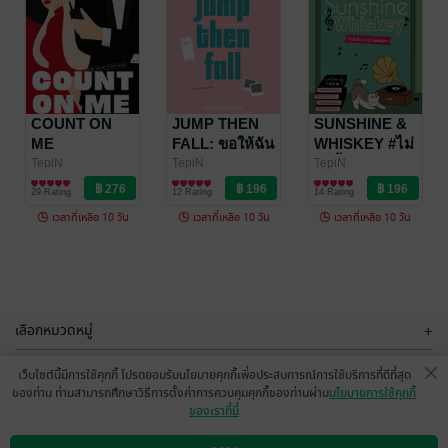
SMILES
C.A.S.I. -
COLLECTOR:
SILENT
ยิ้มสุดท้าย
REVENGE
TepiN
COUNT ON
TepiN
JUMP THEN
SUNSHINE &
นิยายสืบสวน
นิยาย Girl
(เล่ม 2)
ME
FALL: ขอให้ฉัน
WHISKEY #ไม่
15 Rating
8 Rating
สอบสวน/ทริลเลอร์
Love/Yuri
ได้โอบกอด
รับซื้อหนังสือ
TepiN
TepiN
TepiN
นิยาย Girl
นิยาย Girl
นิยาย Girl
แฟนเก่า
29 Rating
12 Rating
14 Rating
Love/Yuri
Love/Yuri
Love/Yuri
เวลาที่เหลือ 10 วัน
เวลาที่เหลือ 10 วัน
เวลาที่เหลือ 10 วัน
-36%
-36%
เลือกหมวดหมู่
+
บริการช่วยเหลือ
+
เว็บไซต์นี้มีการใช้คุกกี้ โปรดยอมรับนโยบายคุกกี้เพื่อประสบการณ์การใช้บริการที่ดีที่สุด
ของท่าน ท่านสามารถศึกษาวิธีการตั้งค่าการควบคุมคุกกี้ของท่านผ่าน
นโยบายการใช้คุกกี้
เกี่ยวกับเรา
+
ของเราที่นี่
HUNGRY
HIGH-KEY!
กลุ่มธุรกิจในเครือ
HANGRY
ตรงนี้มีคนคลั่ง
+