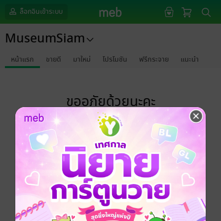
ล็อกอินเข้าระบบ
MuseumSiam
หน้าแรก
ขายดี
มาใหม่
โปรโมชัน
ฟรีกระจาย
แนะนำ
ขออภัยด้วยนะคะ
ไม่พบข้อมูลในหัวข้อที่คุณกำลังชมค่ะ