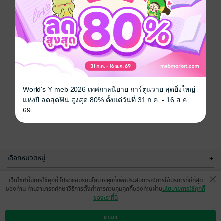
World's Y meb 2026 เทศกาลนิยาย การ์ตูนวาย สุดยิ่งใหญ่
แห่งปี ลดสุดฟิน สูงสุด 80% ตั้งแต่วันที่ 31 ก.ค. - 16 ส.ค.
69
เลือกหมวดหมู่
+
บริการช่วยเหลือ
+
เว็บไซต์นี้มีการใช้คุกกี้ โปรดยอมรับนโยบายคุกกี้เพื่อประสบการณ์การใช้บริการที่ดีที่สุด
ของท่าน ท่านสามารถศึกษาวิธีการตั้งค่าการควบคุมคุกกี้ของท่านผ่าน
นโยบายการใช้คุกกี้
เกี่ยวกับเรา
+
ของเราที่นี่
กลุ่มธุรกิจในเครือ
+
ตกลง