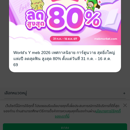
World's Y meb 2026 เทศกาลนิยาย การ์ตูนวาย สุดยิ่งใหญ่
แห่งปี ลดสุดฟิน สูงสุด 80% ตั้งแต่วันที่ 31 ก.ค. - 16 ส.ค.
69
เลือกหมวดหมู่
+
บริการช่วยเหลือ
+
เว็บไซต์นี้มีการใช้คุกกี้ โปรดยอมรับนโยบายคุกกี้เพื่อประสบการณ์การใช้บริการที่ดีที่สุด
ของท่าน ท่านสามารถศึกษาวิธีการตั้งค่าการควบคุมคุกกี้ของท่านผ่าน
นโยบายการใช้คุกกี้
เกี่ยวกับเรา
+
ของเราที่นี่
กลุ่มธุรกิจในเครือ
+
ตกลง