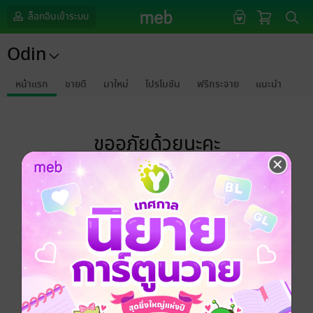
ล็อกอินเข้าระบบ
Odin
หน้าแรก
ขายดี
มาใหม่
โปรโมชัน
ฟรีกระจาย
แนะนำ
ขออภัยด้วยนะคะ
ไม่พบข้อมูลในหัวข้อที่คุณกำลังชมค่ะ