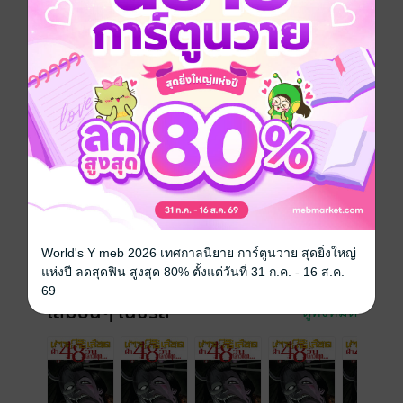
การ์ตูนญี่ปุ่น
แอกชัน
ผจญภัย
ทริลเลอร์
สยองขวัญ
ซีรีส์
เกาะกระหายเลือด ฝ่า 48 วันโลกวิกฤต (รายตอน)
ประเภทไฟล์
pdf
วันที่วางขาย
05 กุมภาพันธ์ 2563
ความยาว
22 หน้า
World's Y meb 2026 เทศกาลนิยาย การ์ตูนวาย สุดยิ่งใหญ่
ราคาปก
10 บาท
แห่งปี ลดสุดฟิน สูงสุด 80% ตั้งแต่วันที่ 31 ก.ค. - 16 ส.ค.
69
เล่มอื่นๆ ในซีรีส์
ดูทั้งหมด