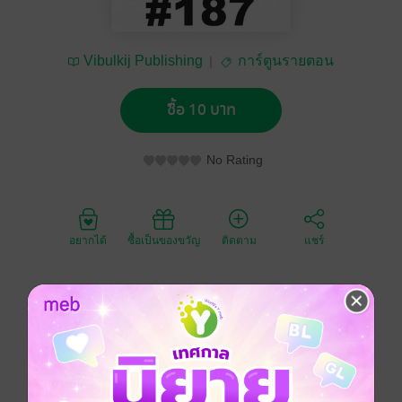
Vibulkij Publishing
การ์ตูนรายตอน
ซื้อ 10 บาท
No Rating
อยากได้
ซื้อเป็นของขวัญ
ติดตาม
แชร์
หลังจากอากิระพ่ายแพ้ให้กับมิยาบิในศึกตัดสิน อากิระถูก
ตัดแขนขวาจนตกลงไปที่ก้นนรก ดังนั้นไวรัสจึงถูกแพร่
กระจายไปทั่วแผ่นดินใหญ่ เมืองทั้งเมืองมีแต่ผีดูดเลือด แต่
แล้วอากิระก็กลับมาจากความตายอีกครั้ง เพื่อจุดหมาย
เดียวคือ ตามฆ่ามิยาบิ!!