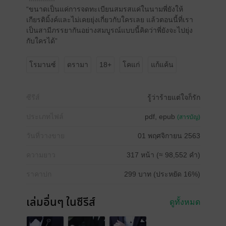
“ขนาดเป็นแค่การจดทะเบียนสมรสแค่ในนามพี่ยังให้
เกียรติมิ้งค์และไม่เคยยุ่งเกี่ยวกับใครเลย แล้วตอนนี้ที่เรา
เป็นสามีภรรยากันอย่างสมบูรณ์แบบนี้คิดว่าพี่ยังจะไปยุ่ง
กับใครได้”
โรมานซ์
ดรามา
18+
โคแก่
แก้แค้น
ซีรีส์
รู้ว่าร้ายแต่ใจก็รัก
ประเภทไฟล์
pdf, epub
(สารบัญ)
วันที่วางขาย
01 พฤศจิกายน 2563
ความยาว
317 หน้า (≈ 98,552 คำ)
ราคาปก
299 บาท (ประหยัด 16%)
เล่มอื่นๆ ในซีรีส์
ดูทั้งหมด