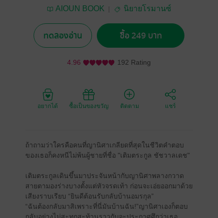
AIOUN BOOK
นิยายโรมานซ์
ทดลองอ่าน
ซื้อ 249 บาท
4.96
192 Rating
อยากได้
ซื้อเป็นของขวัญ
ติดตาม
แชร์
ถ้าถามว่าใครคือคนที่ญานิศาเกลียดที่สุดในชีวิตคำตอบ
ของเธอก็คงหนีไม่พ้นผู้ชายที่ชื่อ "เติมตระกูล ชัชวาลเดช"
เติมตระกูลเดินขึ้นมาประจันหน้ากับญานิศาพลางกวาด
สายตามองร่างบางตั้งแต่หัวจรดเท้า ก่อนจะเอ่ยออกมาด้วย
เสียงราบเรียบ “ยินดีต้อนรับกลับบ้านอมรกุล”
“ฉันต้องกลับมาสิเพราะที่นี่มันบ้านฉัน!”ญานิศาเองก็ตอบ
กลับอย่างไม่สะทกสะท้านราวกับจะประกาศศึกว่าเธอ