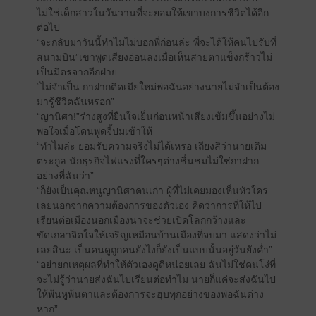
ไม่ใช่เด็กสาวในวันวานที่จะยอมให้เขาบงการชีวิตได้อีก
ต่อไป
“จะกลับมาวันนี้ทำไมไม่บอกพี่ก่อนล่ะ พี่จะได้ให้คนไปรับที่
สนามบิน”เขาพูดเสียงอ่อนลงเมื่อเห็นสายตาแข็งกร้าวไม่
เป็นมิตรจากอีกฝ่าย
“ไม่จำเป็น กาฝากติดเมียใหม่พ่อฉันอย่างนายไม่จำเป็นต้อง
มารู้ชีวิตฉันหรอก”
“ญานิศา!”ร่างสูงที่ยืนใจเย็นก่อนหน้าเสียงเข้มขึ้นอย่างไม่
พอใจเมื่อโดนพูดจี้ปมเข้าให้
“ทำไมล่ะ ยอมรับความจริงไม่ได้เหรอ เถียงสิว่านายเติม
ตระกูล นักธุรกิจไฟแรงที่ใครๆต่างชื่นชมไม่ใช่กาฝาก
อย่างที่ฉันว่า”
“ก็ยังเป็นคุณหนูญานิศาคนเก่า ผู้ที่ไม่เคยมองเห็นหัวใคร
เลยนอกจากความต้องการของตัวเอง คิดว่าการที่ให้ไป
เรียนต่อเมืองนอกเมืองนาจะช่วยเปิดโลกกว้างและ
ขัดเกลาจิตใจให้เจริญเหมือนบ้านเมืองที่จบมา แสดงว่าไม่
เลยสินะ เป็นคนดูถูกคนยังไงก็ยังเป็นแบบนั้นอยู่วันยังค่ำ”
“อย่ายกเหตุผลที่ทำให้ตัวเองดูดีหน่อยเลย ฉันไม่ใช่คนโง่ที่
จะไม่รู้ว่านายส่งฉันไปเรียนต่อทำไม นายก็แค่จะส่งฉันไป
ให้พ้นหูพ้นตาและต้องการจะฮุบทุกอย่างของพ่อฉันต่าง
หาก”