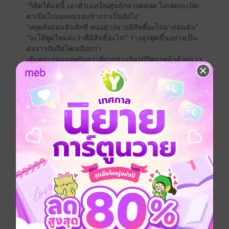
“ก็คิดได้แค่นี้ เอาตัวเองเป็นศูนย์กลางตลอด ไม่เคยจะเปิด
ตาเปิดใจมองคนรอบข้างว่าเป็นยังไง”
“หยุดสั่งสอนฉันสักที คนอย่างนายมีสิทธิ์อะไรมาสอนฉัน”
“จะให้พูดไหมล่ะว่าพี่มีสิทธิ์อะไร!” ร่างสูงพูดขึ้นอย่างเป็น
ต่อราวกับถือไพ่เหนือกว่า
เติมตระกูลมองหญิงสาวที่อายุห่างกัน10ปีตรงหน้าด้วยแวว
ตาที่อ่านไม่ออก 5ปีที่ไม่ได้เจอกันนอกจากความสวยที่เพิ่ม
ขึ้นแล้วนอกนั้นไม่มีอะไรเปลี่ยนแปลงไปเลย ฤทธิ์เดชของ
เธอยังคงเส้นคงวาอยู่เช่นเดิม
................................................
“เราลองมีเซ็กส์บนรถกันดูไหมว่ามันจะเร้าใจขนาดไหน พี่
เองก็ยังไม่เคยลอง”พูดพร้อมกับเคาะนิ้วลงบนพวงมาลัยรถ
อย่างอารมณ์ดี ญานิศาหันมามองคนเอ่ยชวนแทบจะทันที
“มองแบบนี้สนใจเหมือนกันใช่ไหมล่ะ ว่าแต่ต้องหาข้าง
ทางที่มันมืดๆหน่อยนะ แถวนี้มันสว่างไปเดี๋ยวคนข้างนอก
ได้เห็นกันหมด”
หญิงสาวมองชายหนุ่มหูอื้อตาลายกับสิ่งที่เขายังเอ่ยต่อ
โกรธจนควันแทบออกหู
“ที่ผ่านมาเราเอากันบนเตียง ห้องทำงาน บนโซฟา แต่ยัง
ไม่เคยลองบนรถเลย พี่ว่าลองบนรถดูบ้างก็น่าตื่นเต้นดีนะ”
“โรคจิต ใครสนใจอะไรพิเรนทร์ๆแบบนั้นไม่ทราบ”