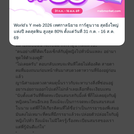
“จะไปรู้เหรอก็ชวนคุยมาทั้งทางไม่ยอมคุย พอชวนมีเซ็กส์
กลับหันมามองตาวาว ไอ้เราก็เลยคิดว่าชอบ”
“คนหื่น!ในหัวสมองคงมีแต่เรื่องเซ็กส์สินะ”
“คิดเรื่องเซ็กส์กับเมียตัวเองมันผิดตรงไหน”สวนทันควัน
World's Y meb 2026 เทศกาลนิยาย การ์ตูนวาย สุดยิ่งใหญ่
พร้อมกับมองด้วยสายตาแพรวพราว
แห่งปี ลดสุดฟิน สูงสุด 80% ตั้งแต่วันที่ 31 ก.ค. - 16 ส.ค.
“นี่!”
69
“ทำไม? หรือจะเถียงอีกว่าไม่ใช่เมีย เอากันไปตั้งหลายยก
หลายทีแบบนี้น่าจะเป็นมากกว่าคู่ขาได้แล้วนะ”
“คนอย่างพี่ก็คิดเรื่องเซ็กส์กับผู้หญิงไปทั่วนั่นแหละ อย่ามา
พูดให้ตัวเองดูดี”
“ไม่เคยครับ” ตอบกลับแทบจะทันทีโดยไม่ต้องคิด สายตา
คมที่มองถนนก่อนหน้าหันมาสบดวงตาหวานที่จ้องอยู่ก่อน
แล้ว
ญานิศามองดวงตาคมดุนั้นราวกับจะหาบางสิ่งที่ซ่อนอยู่
อยากเอ่ยถามออกไปแต่ก็ไม่กล้าเลยเลือกที่จะเงียบแทน
“นับตั้งแต่วันที่พี่จดทะเบียนสมรสกับมิ้งค์ พี่ก็ไม่เคยยุ่งกับผู้
หญิงคนไหนอีกเลย ถึงแม้จะเป็นการจดทะเบียนสมรสแค่
ในนาม แต่พี่ก็ให้เกียรติคนที่ได้ชื่อว่าเป็นภรรยาของพี่เสมอ
มันคงไม่เหมาะที่คนที่มีภรรยาแล้วจะปล่อยตัวปล่อยใจกับผู้
หญิงไปทั่ว ถึงแม้จะไม่มีใครรู้เรื่องทะเบียนสมรสของเรา
แต่พี่รู้มันดีแก่ใจ”
“.............”