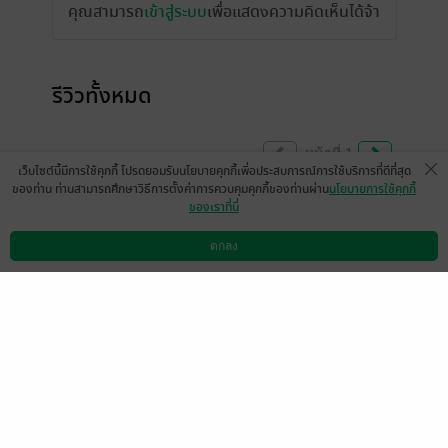
คุณสามารถ
เข้าสู่ระบบ
เพื่อแสดงความคิดเห็นได้จ้า
รีวิวทั้งหมด
หน้าที่ 1
เว็บไซต์นี้มีการใช้คุกกี้ โปรดยอมรับนโยบายคุกกี้เพื่อประสบการณ์การใช้บริการที่ดีที่สุด
ของท่าน ท่านสามารถศึกษาวิธีการตั้งค่าการควบคุมคุกกี้ของท่านผ่าน
นโยบายการใช้คุกกี้
ของเราที่นี่
สนุกมากค่ะต่อให้นางเอกนิสัยร้ายๆก็จบที่รัก
ตกลง
มีแล้ว -
Ae Nattinicha3029
ดาวน์โหลดแอป
วิธีการใช้งาน
ติดต่อเรา
0
1 เดือนที่ผ่านมา
สนุกมากกกก​ พอ.รักมั่นคง​ เป็นคนอื่นคงยอมแพ้
กับนอ.แล้ววว
มีแล้ว -
หลิงรักออม
0
1 เดือนที่ผ่านมา
พระเอกดีมาก รักมั่นคงมาก ถึงนางเอกจะนิสัย