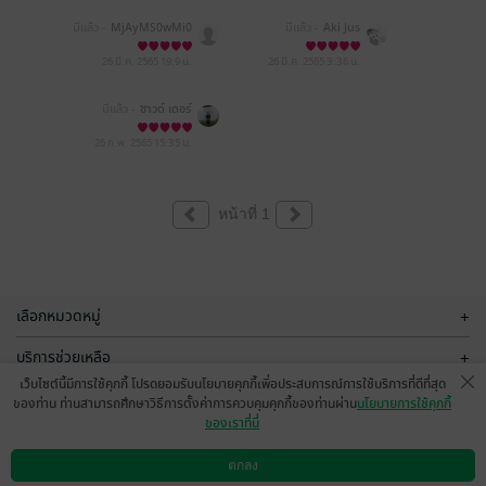
มีแล้ว -
MjAyMS0wMi0
มีแล้ว -
Aki Jus
xMiAwODozNjozMw==
26 มี.ค. 2565
19:9 น.
26 มี.ค. 2565
3:36 น.
มีแล้ว -
ซาวด์ เดอร์
26 ก.พ. 2565
15:35 น.
หน้าที่ 1
เลือกหมวดหมู่
+
บริการช่วยเหลือ
+
เว็บไซต์นี้มีการใช้คุกกี้ โปรดยอมรับนโยบายคุกกี้เพื่อประสบการณ์การใช้บริการที่ดีที่สุด
เกี่ยวกับเรา
+
ของท่าน ท่านสามารถศึกษาวิธีการตั้งค่าการควบคุมคุกกี้ของท่านผ่าน
นโยบายการใช้คุกกี้
ของเราที่นี่
กลุ่มธุรกิจในเครือ
+
ตกลง
ดาวน์โหลดแอป
วิธีการใช้งาน
ติดต่อเรา