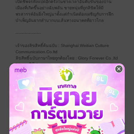
เปิดชีพจรทั้งแปดอีกครั้งในช่วงเวลาอันคับขันของบ้าน
เมืองที่เกิดขึ้นอย่างฉับพลัน ชายหนุ่มที่ถูกลิขิตให้มี
พรสวรรค์อันยิ่งใหญ่มาตั้งแต่กำเนิดต้องเผชิญกับการฝึก
บำเพ็ญอันยากลำบากบนเส้นทางอนาคตที่ยาวไกล
-----------------
เจ้าของลิขสิทธิ์ต้นฉบับ : Shanghai Weitian Culture
Communication.Co.ltd
ลิขสิทธิ์ฉบับภาษาไทยถูกต้องโดย : Glory Forever Co.,ltd
(สนพ.กวีบุ๊ค)
ประพันธ์โดย : 天蚕土豆 (เทียนถานถู่โต้ว)
ภาพ : Dr.大 吉 (ดร.ต้าจี๋)
บรรณาธิการไทย ：จุฑามาศ ชาติภูธร
แปลภาษาไทยโดย : เจียโหยว
การ์ตูนจีน
หนังสือแปล
กำลังภายใน
แฟนตาซี