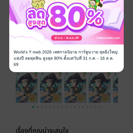
ซีรีส์
อภินิหาร ทายาทมังกรจอมราชัน
ประเภทไฟล์
pdf
วันที่วางขาย
26 กุมภาพันธ์ 2565
ความยาว
97 หน้า
ราคาปก
59 บาท
World's Y meb 2026 เทศกาลนิยาย การ์ตูนวาย สุดยิ่งใหญ่
แห่งปี ลดสุดฟิน สูงสุด 80% ตั้งแต่วันที่ 31 ก.ค. - 16 ส.ค.
เล่มอื่นๆ ในซีรีส์
ดูทั้งหมด
69
เรื่องที่คุณน่าจะสนใจ