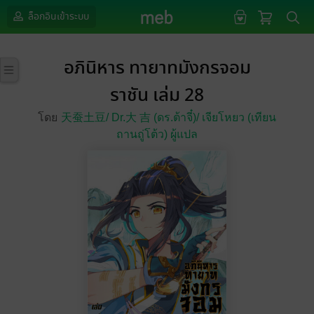
ล็อกอินเข้าระบบ
อภินิหาร ทายาทมังกรจอม
ราชัน เล่ม 28
โดย
天蚕土豆/
Dr.大 吉 (ดร.ต้าจี๋)/
เจียโหยว (เทียน
ถานถู่โต้ว) ผู้แปล