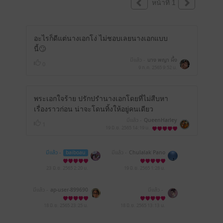
หน้าที่ 1
อะไรก็ดีแต่นางเอกโง่ ไม่ชอบเลยนางเอกแบบ
นี้🙄
มีแล้ว -
นาง พญา ผึ้ง
0
9 ก.ค. 2565
9:52 น.
พระเอกใจร้าย ปรักปรำนางเอกโดยที่ไม่สืบหา
เรื่องราวก่อน น่าจะโดนทิ้งให้อยู่คนเดียว
มีแล้ว -
QueenHarley
1
19 มิ.ย. 2565
14:19 น.
มีแล้ว -
baiboau
มีแล้ว -
Chulalak Pano
mmas
23 มิ.ย. 2565
2:20 น.
19 มิ.ย. 2565
1:28 น.
มีแล้ว -
ap-user-899690
มีแล้ว -
70006600
18 มิ.ย. 2565
23:25 น.
18 มิ.ย. 2565
13:13 น.