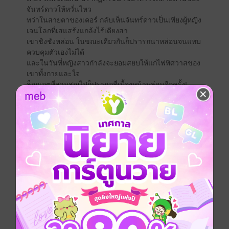
จันทร์ดาวให้หวั่นไหว
ทว่าในสายตาของเคอร์ กลับเห็นจันทร์ดาวเป็นเพียงผู้หญิง
เจนโลกที่เสแสร้งแกล้งไร้เดียงสา
เขาชิงชังหล่อน ในขณะเดียวกันก็ปรารถนาหล่อนจนแทบ
ควบคุมตัวเองไม่ได้
และในวันที่หญิงสาวกำลังจะยอมสยบให้แก่ไฟพิศวาสของ
เขาทั้งกายและใจ
ล็อกเกตที่สาบสูญไปก็ปรากฏที่เบื้องหน้าหล่อนอีกครั้ง!
โรมานซ์
โรแมนติก
18+
ซาตาน
คุณหนู
ประเภทไฟล์
pdf, epub
(สารบัญ)
วันที่วางขาย
09 มิถุนายน 2565
ความยาว
401 หน้า (≈ 107,289 คำ)
ราคาปก
300 บาท (ประหยัด 33%)
เรื่องที่คุณน่าจะสนใจ