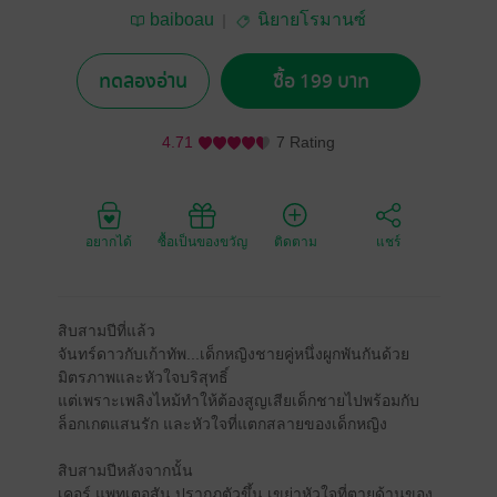
baiboau
นิยายโรมานซ์
ทดลองอ่าน
ซื้อ 199 บาท
4.71
7 Rating
อยากได้
ซื้อเป็นของขวัญ
ติดตาม
แชร์
สิบสามปีที่แล้ว
จันทร์ดาวกับเก้าทัพ...เด็กหญิงชายคู่หนึ่งผูกพันกันด้วย
มิตรภาพและหัวใจบริสุทธิ์
แต่เพราะเพลิงไหม้ทำให้ต้องสูญเสียเด็กชายไปพร้อมกับ
ล็อกเกตแสนรัก และหัวใจที่แตกสลายของเด็กหญิง
สิบสามปีหลังจากนั้น
เคอร์ แพทเตอสัน ปรากฏตัวขึ้น เขย่าหัวใจที่ตายด้านของ