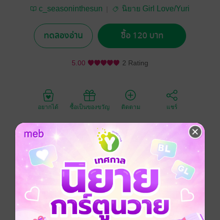
c_seasoninthesun
นิยาย Girl Love/Yuri
ทดลองอ่าน
ซื้อ 120 บาท
5.00
2 Rating
อยากได้
ซื้อเป็นของขวัญ
ติดตาม
แชร์
เราสองคน เหมือนเจ้าหญิงกับคนเลี้ยงม้าเลยนะคะ
Girl love / Yuri
โรแมนติก
โรมานซ์
โรงเรียน
ครอบครัว