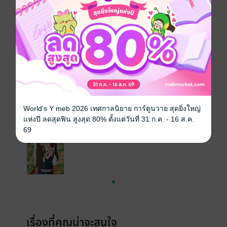
ซีรีส์
พระจันทร์ใกล้มด
ประเภทไฟล์
pdf, epub
(สารบัญ)
วันที่วางขาย
20 มิถุนายน 2565
ความยาว
444 หน้า (≈ 67,939 คำ)
ราคาปก
270 บาท (ประหยัด 55%)
เล่มอื่นๆ ในซีรีส์
ดูทั้งหมด
World's Y meb 2026 เทศกาลนิยาย การ์ตูนวาย สุดยิ่งใหญ่
แห่งปี ลดสุดฟิน สูงสุด 80% ตั้งแต่วันที่ 31 ก.ค. - 16 ส.ค.
69
เรื่องที่คุณน่าจะสนใจ