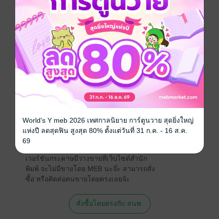
ร้อน การบำรุงรักษาและการสร้างหม้อแปลงขนาดเล็ก
อาชีวศึกษา
ไฟฟ้า
ประเภทไฟล์
pdf
วันที่วางขาย
12 กรกฎาคม 2565
ความยาว
241 หน้า
ราคาปก
195 บาท (ประหยัด 8%)
World's Y meb 2026 เทศกาลนิยาย การ์ตูนวาย สุดยิ่งใหญ่
แห่งปี ลดสุดฟิน สูงสุด 80% ตั้งแต่วันที่ 31 ก.ค. - 16 ส.ค.
สนใจเวอร์ชันกระดาษ เชิญทางนี้!
69
เวอร์ชันกระดาษมีวางขายที่เว็บไซต์สำนัก
พิมพ์ จะไม่มีขายโดย MEB นะจ๊ะ สามารถสั่ง
ซื้อ หรือติดต่อคนขายโดยตรงเลยจ้ะ
สั่งซื้อโดยตรงกับ สนพ.