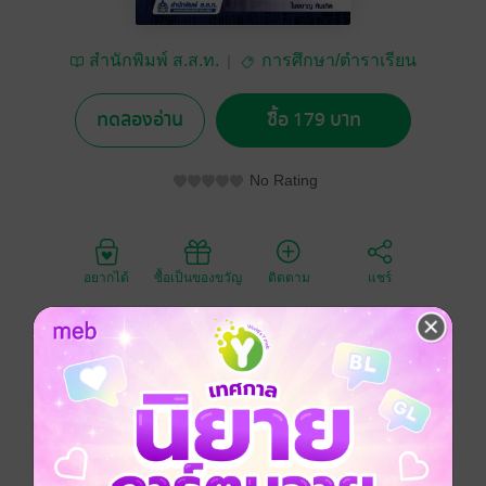
สำนักพิมพ์ ส.ส.ท.
การศึกษา/ตำราเรียน
ทดลองอ่าน
ซื้อ 179 บาท
No Rating
อยากได้
ซื้อเป็นของขวัญ
ติดตาม
แชร์
เนื้อหาสำหรับใช้ประกอบการเรียนการสอนในระดับ ปวช.
ซึ่งครอบคลุมตามหลักสูตร ประกอบด้วยเรื่อง แม่เหล็กและ
การเหนี่ยวนำ หม้อแปลงเฟสเดียว วงจรสมมูลและโวลต์เต
จเรกูเลชัน การทดสอบหม้อแปลงและประสิทธิภาพ
เครื่องหมายแสดงขั้วและการขนานหม้อแปลง หม้อแปลง
สำหรับใช้งานพิเศษ หม้อแปลงสามเฟส การระบายความ