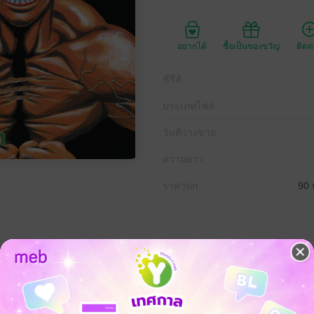
อยากได้
ซื้อเป็นของขวัญ
ติด
ซีรีส์
ประเภทไฟล์
วันที่วางขาย
ความยาว
ราคาปก
90 
ายเริ่มปรากฏ!? ในที่สุดศึกเปิดตัวสู่ระดับโลกของทากามูระก็มาถึง!! แม้ว่
รอัน ฮอว์ค แล้วก็ตาม แต่ก่อนหน้านั้นเขามีศึกเปิดตัวสู่ระดับโลกที่ต้องช
ต่เมื่อเขาสลัดชุดหมีออก ผู้ชมก็ได้เห็นสิ่งที่คาดไม่ถึง และมันคือลางร้าย!?