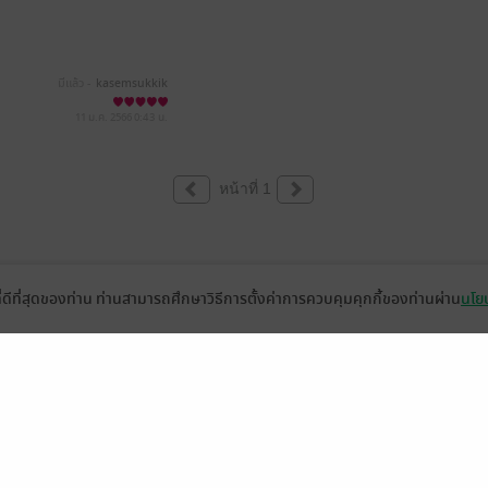
มีแล้ว -
kasemsukkik
11 ม.ค. 2566
0:43 น.
หน้าที่ 1
ที่ดีที่สุดของท่าน ท่านสามารถศึกษาวิธีการตั้งค่าการควบคุมคุกกี้ของท่านผ่าน
นโยบ
่วยเหลือ
เกี่ยวกับเรา
อีบุ๊ก
ข่าวสารและกิจกรรม
านหนังสือ
ติดต่อเรา
ช้งาน
in
ืออะไร?