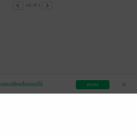
หน้าที่ 1
ายการใช้คุกกี้ของเราที่นี่
ตกลง
สมัครขายอีบุ๊ก
วิธีการใช้งาน
ติดต่อเรา
กลุ่มธุรกิจในเครือ
Central
OfficeMate
B2S
Power Buy
Supersports