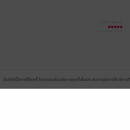
มีแล้ว -
mos_ns
11 ม.ค. 2566
16:50 น.
เว็บไซต์นี้มีการใช้คุกกี้ โปรดยอมรับนโยบายคุกกี้เพื่อประสบการณ์การใช้บริการ
Language
ดาวน์โหลดแอป
เลือกหมวดหมู่
บริการช
นิยาย
สมัครขาย
การ์ตูน
สมัครอ่
นิตยสาร
วิธีการใ
ทั่วไป
meb co
หนังสือเสียง
Stamp ค