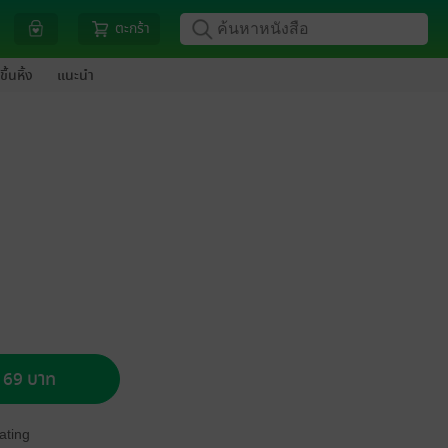
ตะกร้า
ขึ้นหิ้ง
แนะนำ
อ 69 บาท
ating