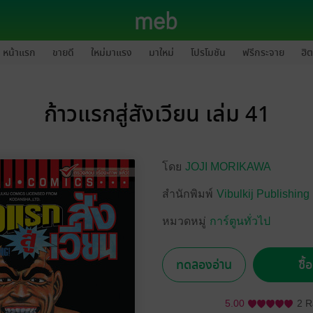
หน้าแรก
ขายดี
ใหม่มาแรง
มาใหม่
โปรโมชัน
ฟรีกระจาย
ฮิต
ก้าวแรกสู่สังเวียน เล่ม 41
โดย
JOJI MORIKAWA
สำนักพิมพ์
Vibulkij Publishing
หมวดหมู่
การ์ตูนทั่วไป
ทดลองอ่าน
ซื้
5.00
2 R