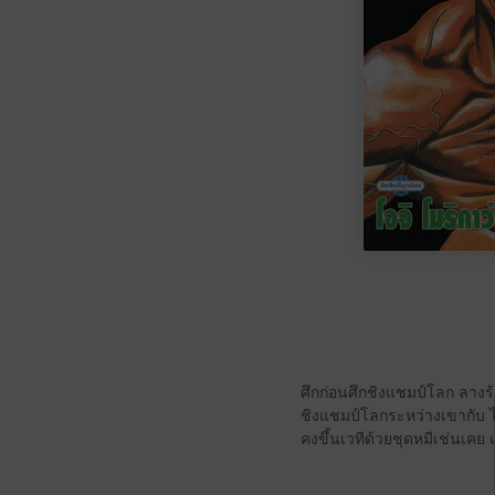
ศึกก่อนศึกชิงแชมป์โลก ลางร้
ชิงแชมป์โลกระหว่างเขากับ ไบ
คงขึ้นเวทีด้วยชุดหมีเช่นเคย แ