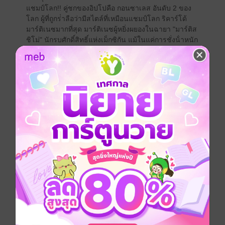
แชมป์โลก!! คู่ชกของอิปโปคือ กอนซาเลส อันดับ 2 ของ
โลก ผู้ที่ถูกร่ําลือว่ามีสไตล์ที่เหมือนแชมป์โลก ริคาร์โด้
มาร์ติเนซมากที่สุด มาร์ติเนซผู้หยิ่งผยองในฉายา "มาร์ติส
ชิโม่" นักรบศักดิ์สิทธิ์แห่งเม็กซิกัน แม้ในแค่การชั่งน้ําหนัก
เขาก็ได้แสดงให้เห็นความมั่นใจที่จะชนะของเขาแล้ว!!
การ์ตูนญี่ปุ่น
แอกชัน
การ์ตูนผู้ชาย
กีฬา
ซีรีส์
ก้าวแรกสู่สังเวียน
ประเภทไฟล์
pdf
วันที่วางขาย
27 กรกฎาคม 2565
ความยาว
184 หน้า
ราคาปก
90 บาท (ประหยัด 23%)
เล่มอื่นๆ ในซีรีส์
ดูทั้งหมด