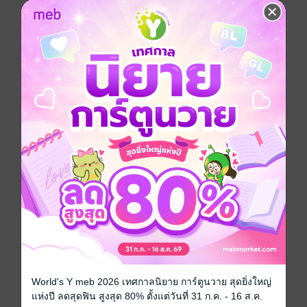
ทว่า ก่อนการต่อสู้จะเริ่มขึ้น โคโยมิกลับได้รับข่าวว่า “ฮา
เนะคาว่าโดนลักพาตัวไป” !"
การ์ตูนญี่ปุ่น
แฟนตาซี
แอกชัน
พลังพิเศษ
ทะลึ่ง
ซีรีส์
ปกรณัมของเหล่าภูต
ประเภทไฟล์
pdf
วันที่วางขาย
08 พฤศจิกายน 2565
ความยาว
196 หน้า
ราคาปก
150 บาท (ประหยัด 20%)
สนใจเวอร์ชันกระดาษ เชิญทางนี้!
World's Y meb 2026 เทศกาลนิยาย การ์ตูนวาย สุดยิ่งใหญ่
เวอร์ชันกระดาษมีวางขายที่เว็บไซต์สำนัก
แห่งปี ลดสุดฟิน สูงสุด 80% ตั้งแต่วันที่ 31 ก.ค. - 16 ส.ค.