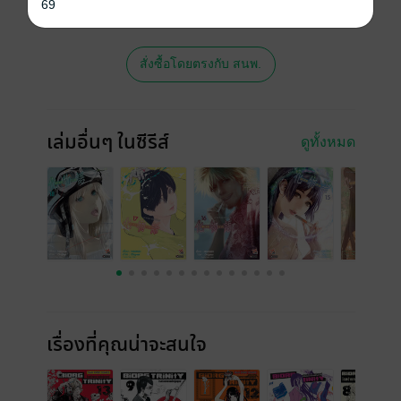
พิมพ์ จะไม่มีขายโดย MEB นะจ๊ะ สามารถสั่ง
69
ซื้อ หรือติดต่อคนขายโดยตรงเลยจ้ะ
สั่งซื้อโดยตรงกับ สนพ.
เล่มอื่นๆ ในซีรีส์
ดูทั้งหมด
เรื่องที่คุณน่าจะสนใจ