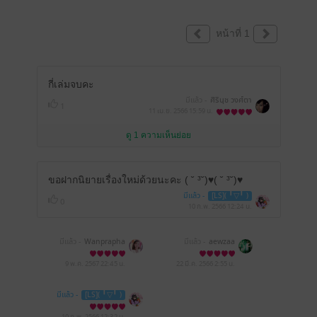
หน้าที่ 1
กี่เล่มจบคะ
มีแล้ว -
ศิรินุช วงศ์ตา
1
11 เม.ย. 2566
15:59 น.
ดู 1 ความเห็นย่อย
ขอฝากนิยายเรื่องใหม่ด้วยนะคะ ( ˘ ³˘)♥( ˘ ³˘)♥
มีแล้ว -
[LS]( ╹▽╹ )
0
10 ก.พ. 2566
12:24 น.
มีแล้ว -
Wanprapha
มีแล้ว -
aewzaa
9 พ.ค. 2567
22:45 น.
22 มี.ค. 2566
2:55 น.
มีแล้ว -
[LS]( ╹▽╹ )
10 ก.พ. 2566
12:32 น.