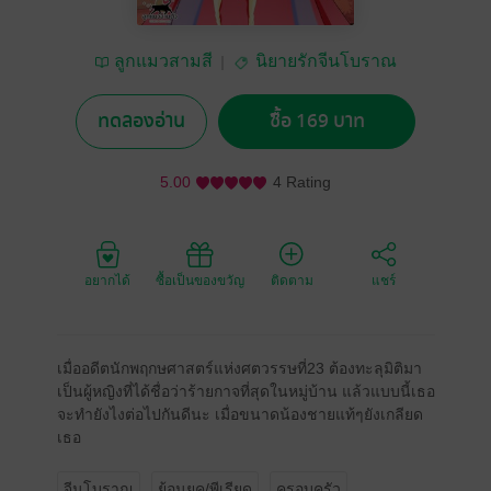
ลูกแมวสามสี
นิยายรักจีนโบราณ
ทดลองอ่าน
ซื้อ 169 บาท
5.00
4 Rating
อยากได้
ซื้อเป็นของขวัญ
ติดตาม
แชร์
เมื่ออดีตนักพฤกษศาสตร์แห่งศตวรรษที่23 ต้องทะลุมิติมา
เป็นผู้หญิงที่ได้ชื่อว่าร้ายกาจที่สุดในหมู่บ้าน แล้วแบบนี้เธอ
จะทำยังไงต่อไปกันดีนะ เมื่อขนาดน้องชายแท้ๆยังเกลียด
เธอ
จีนโบราณ
ย้อนยุค/พีเรียด
ครอบครัว