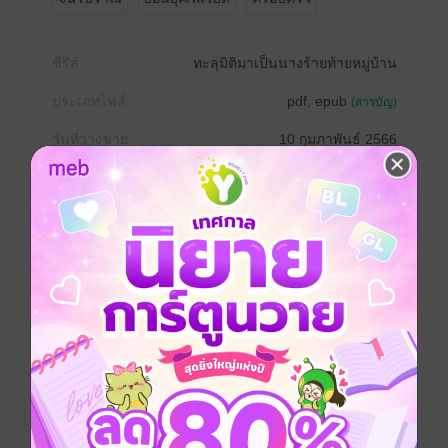
ซีรีส์
ทะลุมิติมาเป็นนางร้ายท้ายหมู่บ้าน
ประเภทไฟล์
pdf, epub
(สารบัญ)
วันที่วางขาย
10 กุมภาพันธ์ 2566
ความยาว
246 หน้า (≈ 48,840 คำ)
ราคาปก
169 บาท
เล่มอื่นๆ ในซีรีส์
ดูทั้งหมด