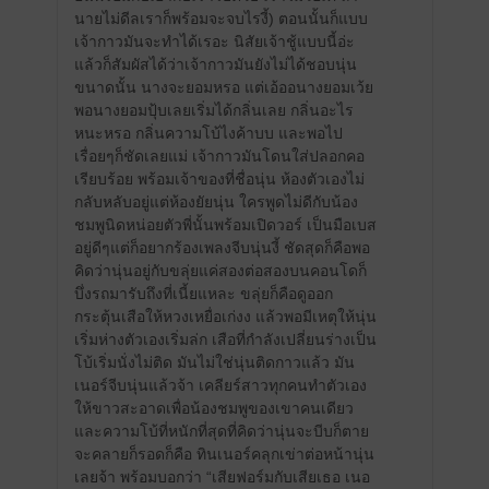
นายไม่ดีลเราก็พร้อมจะจบไรงี้) ตอนนั้นก็แบบ
เจ้ากาวมันจะทำได้เรอะ นิสัยเจ้าชู้แบบนี้อ่ะ
แล้วก็สัมผัสได้ว่าเจ้ากาวมันยังไม่ได้ชอบนุ่น
ขนาดนั้น นางจะยอมหรอ แต่เอ้ออนางยอมเว้ย
พอนางยอมปุ้บเลยเริ่มได้กลิ่นเลย กลิ่นอะไร
หนะหรอ กลิ่นความโบ้ไงค้าบบ และพอไป
เรื่อยๆก็ชัดเลยแม่ เจ้ากาวมันโดนใส่ปลอกคอ
เรียบร้อย พร้อมเจ้าของที่ชื่อนุ่น ห้องตัวเองไม่
กลับหลับอยู่แต่ห้องยัยนุ่น ใครพูดไม่ดีกับน้อง
ชมพูนิดหน่อยตัวพี่นั้นพร้อมเปิดวอร์ เป็นมือเบส
อยู่ดีๆแต่ก็อยากร้องเพลงจีบนุ่นงี้ ชัดสุดก็คือพอ
คิดว่านุ่นอยู่กับขลุ่ยแค่สองต่อสองบนคอนโดก็
บึ่งรถมารับถึงที่เนี้ยแหละ ขลุ่ยก็คือดูออก
กระตุ้นเสือให้หวงเหยื่อเก่งง แล้วพอมีเหตุให้นุ่น
เริ่มห่างตัวเองเริ่มล่ก เสือที่กำลังเปลี่ยนร่างเป็น
โบ้เริ่มนั่งไม่ติด มันไม่ใช่นุ่นติดกาวแล้ว มัน
เนอร์จีบนุ่นแล้วจ้า เคลียร์สาวทุกคนทำตัวเอง
ให้ขาวสะอาดเพื่อน้องชมพูของเขาคนเดียว
และความโบ้ที่หนักที่สุดที่คิดว่านุ่นจะบีบก็ตาย
จะคลายก็รอดก็คือ ทินเนอร์คลุกเข่าต่อหน้านุ่น
เลยจ้า พร้อมบอกว่า “เสียฟอร์มกับเสียเธอ เนอ