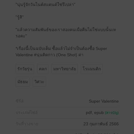
"นุ่นรู้จักวันไนต์สแตนด์ใช่รึเปล่า"
"รู้สิ"
"แล้วความสัมพันธ์ของเราสองคนเมื่อคืนไม่ใช่แบบนั้นเห
รอคะ"
*เรื่องนี้เป็นฉบับเต็ม ซื้อแล้วไม่จำเป็นต้องซื้อ Super
Valentine #นุ่นติดกาว (One Shot) ค่า
รักวัยรุ่น
ตลก
มหาวิทยาลัย
โรแมนติก
มัธยม
วิศวะ
ซีรีส์
Super Valentine
ประเภทไฟล์
pdf, epub
(สารบัญ)
วันที่วางขาย
23 กุมภาพันธ์ 2566