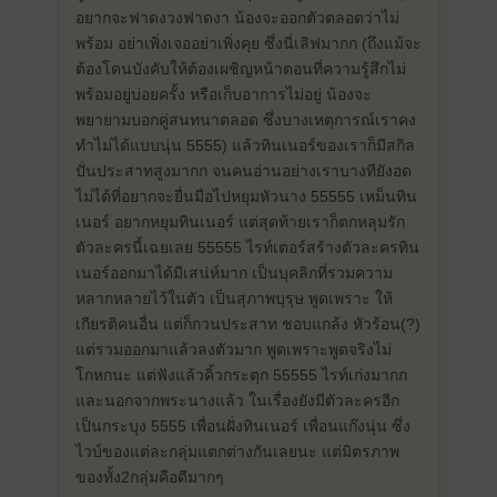
อยากจะฟาดงวงฟาดงา น้องจะออกตัวตลอดว่าไม่
พร้อม อย่าเพิ่งเจออย่าเพิ่งคุย ซึ่งนี่เลิฟมากก (ถึงแม้จะ
ต้องโดนบังคับให้ต้องเผชิญ​หน้าตอนที่ความรู้สึกไม่
พร้อมอยู่บ่อยครั้ง หรือเก็บอาการไม่อยู่ น้องจะ
พยายามบอกคู่สนทนา​ตลอด ซึ่งบางเหตุการณ์​เราคง
ทำไม่ได้แบบนุ่น 5555) แล้วทินเนอร์ของเราก็มีสกิล
ปั่นประสาทสูงมากก จนคนอ่านอย่างเราบางทียังอด
ไม่ได้ที่อยากจะยื่นมือไปหยุมหัวนาง 55555 เหม็นทิน
เนอร์ อยากหยุมทินเนอร์ แต่สุดท้ายเราก็ตกหลุมรัก
ตัวละครนี้เฉยเลย 55555 ไรท์เตอร์สร้างตัวละครทิน
เนอร์ออกมาได้มีเสน่ห์มาก เป็นบุคลิกที่รวมความ
หลากหลายไว้ในตัว เป็นสุภาพบุรุษ พูดเพราะ ให้
เกียรติ​คนอื่น แต่ก็กวนประสาท ชอบแกล้ง หัวร้อน(?)​
แต่รวมออกมาแล้วลงตัวมาก พูดเพราะพูดจริงไม่
โกหกนะ แต่ฟังแล้วคิ้วกระตุก 55555 ไรท์เก่งมากก
และนอกจากพระนางแล้ว ในเรื่องยังมีตัวละครอีก
เป็นกระบุง 5555 เพื่อนฝั่งทินเนอร์ เพื่อนแก๊งนุ่น ซึ่ง
ไวบ์ของแต่ละกลุ่มแตกต่างกันเลยนะ แต่มิตรภาพ​
ของทั้ง2กลุ่มคือดีมากๆ