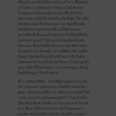
เตียงเจ้าเนอร์มันก็กินขาดไงแกร๊ สาวที่ไหนมัน
จะไม่หลงวะ รู้หมดอ่ะว่าทำแบบไหนจับตรง
ไหนพูดแบบไหนนุ่นมันจะยอม พี่ไม่เน้นกิน
หลายรอบ แต่มีเน้นรอบเดียวกินทั้งคืน อึดเหลือ
เกินพ่ออ ตอนเริ่มเริ่มแบบละมุม พอเครื่องติด
แล้วมีแต่ความร้อนแรงนี่แบบให้ตายเหอะ
อยากมีผัวชื่อทินเนอร์!! อุดปากกริ้ดที่สุดก็คือกิน
นุ่นคาครัวอ่ะแกร๊ ป้อนลูกมันก่อนค่อยป้อนพ่
ออ่ะเนอะ ฮืออ มันดีต่อใจจ และอย่าคิดว่าน้อง
นุ่นของเราจะน้อยหน้า ความที่คิดว่าตัวเองผิด
สัญญากับแฟนก็เลยไถ่โทษด้วยการชิมไอติม
แฟนตอนเช้าแบบนี้ ผช.คนไหนจะไม่หลงอ่ะค้า
บบบ แต่หารู้ไม่เลยลูกสาวว่าแฟนหนูอ่ะ จับหนู
กินทั้งที่หนูเมาไปแล้วลูกกก
🌈 ฉากที่ชอบที่สุด : คนแพ้ผู้ชายผู้คะขาแบบอี
เค้ก บอกเลยว่าชอบทุกประโยคที่เจ้าเนอร์มัน
พูดอ่ะ (ก็คนมันแพ้นี่น่า!!) แต่ถ้าเอาแบบทัชใจม้
วกกก แบบเจ้าเนอร์ขุดหลุมดักไว้ ถ้าตกไปก็ไม่
เห็นเดือนเห็นตะวันคือ ฉากนุ่นงอแงแล้วเมนส์
มาา คือฉากนี้น่ารักมากกก เข้าใจนุ่นเลยว่า
เมนส์มาตอนไม่มีหนมปังมันเป็นยังไง แถมมา