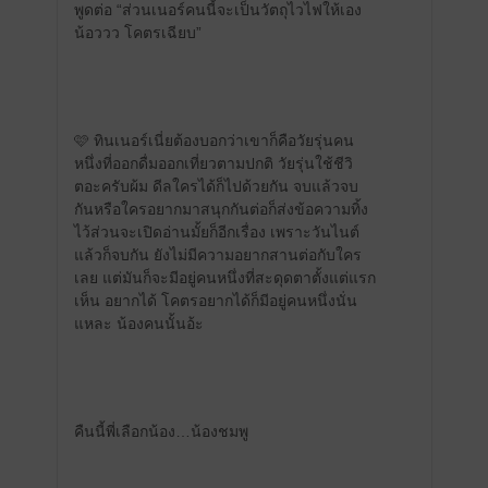
พูดต่อ “ส่วนเนอร์คนนี้จะเป็นวัตถุไวไฟให้เอง
น้อววว โคตรเฉียบ”
🩷 ทินเนอร์เนี่ยต้องบอกว่าเขาก็คือวัยรุ่นคน
หนึ่งที่ออกดื่มออกเที่ยวตามปกติ วัยรุ่นใช้ชีวิ
ตอะครับผ้ม ดีลใครได้ก็ไปด้วยกัน จบแล้วจบ
กันหรือใครอยากมาสนุกกันต่อก็ส่งข้อความทิ้ง
ไว้ส่วนจะเปิดอ่านมั้ยก็อีกเรื่อง เพราะวันไนต์
แล้วก็จบกัน ยังไม่มีความอยากสานต่อกับใคร
เลย แต่มันก็จะมีอยู่คนหนึ่งที่สะดุดตาตั้งแต่แรก
เห็น อยากได้ โคตรอยากได้ก็มีอยู่คนหนึ่งนั่น
แหละ น้องคนนั้นอ้ะ
คืนนี้พี่เลือกน้อง…น้องชมพู