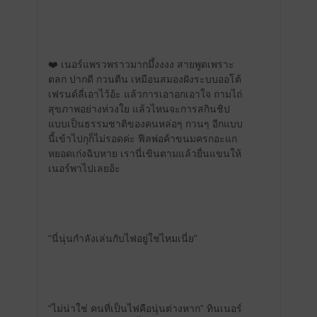
❤️ เนอร์แพรวพราวมากมึ้งงงง สายพูดเพราะ
ตลก ปากดี กวนตีน เหมือนสมองฝังระบบออโต้
เฟรนด์ลี่เอาไว้อ้ะ แล้วการเอาอกเอาใจ ถามไถ่
สุขภาพอย่างห่วงใย แล้วไหนจะการสกินชิป
แบบเป็นธรรมชาติของคนหล่อๆ กวนๆ อีกแบบ
นี้เข้าไปกุก็ไม่รอดค่ะ ฟีลพ่อค้าขนมครกอะแก
หยอดเก่งฉิบหาย เรานี่เขินตามแล้วยื่นแขนให้
เนอร์พาไปเลยอ้ะ
“นี่นุ่นกำลังเล่นกับไฟอยู่ใช่ไหมเนี่ย”
“ไม่น่าใช่ คนที่เป็นไฟคือนุ่นต่างหาก” ทินเนอร์