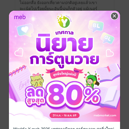
ไม่ออกสื่อ ยังออกเที่ยวตามปกติอยู่เลยแล้วเขา
จะเน้ดไปเรื่อยมั้ยนะอันนี้นุ่นก็กลัวอยู่ แม้เนอร์
จะไม่ใช่ผู้ชายแบบพิมพ์นิยมนำมาเป็นแฟนก็
จริงแต่คนมันถลำใจไปแล้วก็ขอสู้สักตั้งเถอะ
….
📌 เธออออออ มาอ่านเถอะงานนี้ของ สปกบ.ดี
อ้ะให้ฟีลวัยรุ่น วัยว้าวุ่นอย่างดีงัมมมม สำนวน
ของไรต์อ่านเพลินมาก นุบนิบหัวใจอยากได้เนอ
ร์เป็นของตัวเอง ความรักว่าดีแล้ว เรื่องเพื่อนยิ่ง
ดีมาก มาก มาก สปกบ.มีจุดเด่นเรื่องความ
เป็นกลุ่ม / แก๊ง ทำดี ทำถึงมากๆ