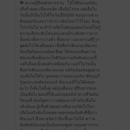
💖 ความรู้สึกหลังการอ่าน : โอ้โห้ทินเนอร์มัน
เสือร้ายยย เสือเจนจัด เสือมือโปรด แต่เสือใน
วันนั้นก็เป็นโบ้ได้ในวันนี้55555 ตอนอ่านช่วง
ต้นยอมรับเลยว่าเจ้ากาวมันไม่น่าไว้ใจอ่ะ มันดู
โปรเกินไป จะทำร้ายจิตใจยัยนุ่นตอนไหนก็ไม่รู้
ความเสือระดับไหนหน่ะหรอก็ระดับพราวมาก
ทั้งหน้าทั้งการวางตัว ทั้งคะขา และคารมที่รู้ว่า
พูดยังไงให้เหยื่อยอม เสือที่หวังฟันแบบชัดเจน
ห้องก็พร้อมแบบห้องเชือด ได้จบแยกคือความ
ชัดเจนที่เหมือนจะใจดีกับความสัมพันธ์แบบนี้
แต่ก็เลือดเย็นพอตัวเหมือนกัน เนอร์ในวันนั้น
คือหวังฟันแบบชัดเจนเลย แต่กับน้องชมพูอย่าง
นุ่นคือไม่ใช่ไง ถูกแหละว่าตอนเนอร์มาดีลนุ่นก็
รู้จุดประสงค์ของเนอร์ ทินเนอร์ก็ไม่ได้หลอก
อะไร ก็เต็มใจทั้งคู่ แต่นุ่นคือแมวที่ริอยากลอง
เป็นเสือไง ตอนที่ให้แอลกอฮอล์นำทางชีวิตมัน
ก็สนุกดี มันก็ดูพราว แต่พอเอาเข้าจริงเสือไม่
จริงมันจะสู้เสือตัวพ่ออย่างทินเนอร์ยังไงไหว
เสือไม่จริงมันก็เลยพลาดตกหลุมกับดักที่ชื่อว่า
ทินเนอร์ ลึกซะชนิดว่าปีนขึ้นมาไม่ได้ ความ
สัมพันธ์มันเลยเป็นน้องชมพูอย่างนุ่นอยากรวบ