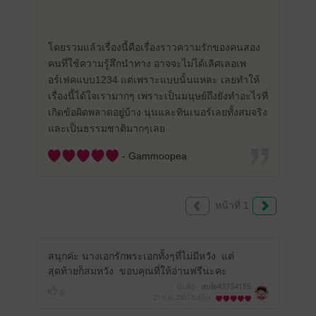
โดยรวมแล้วเรื่องนี้คือเรื่องราวความรักของคนสอง
คนทึ่ใช้ความรู้สึกนำทาง อาจจะไม่ได้เลิศเลอเพ
อร์เฟคแบบ1234 แต่เพราะแบบนั้นแหละ เลยทำให้
เรื่องนี้ได้ใจเรามากๆ เพราะเป็นมนุษย์ถึงยังทำอะไรที่
เกิดข้อผิดพลาดอยู่บ้าง นุ่นและทินเนอร์เลยทั้งสมจริง
และเป็นธรรมชาติมากๆเลย
- Gammoopea
หน้าที่ 1
สนุกค่ะ นางเอกรักพระเอกทั้งๆที่ไม่มีหวัง แต่
สุดท้ายก็สมหวัง ขอบคุณที่ให้อ่านฟรีนะคะ
มีแล้ว -
สมใจ43734155
0
21 ก.ย. 2567
8:49 น.