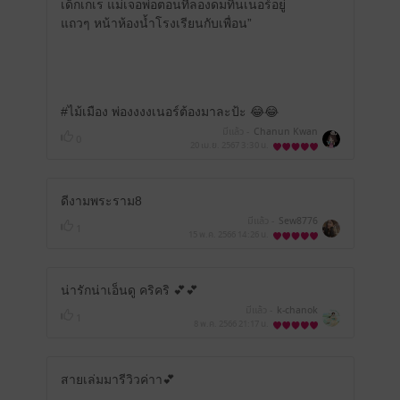
เด็กเกเร แม่เจอพ่อตอนที่ลองดมทินเนอร์อยู่
แถวๆ หน้าห้องน้ำโรงเรียนกับเพื่อน”
#ไม้เมือง พ่องงงงเนอร์ต้องมาละป้ะ 😂😂
มีแล้ว -
Chanun Kwan
0
20 เม.ย. 2567
3:30 น.
ดีงามพระราม8
มีแล้ว -
Sew8776
1
15 พ.ค. 2566
14:26 น.
น่ารักน่าเอ็นดู คริคริ 💕💕
มีแล้ว -
k-chanok
1
8 พ.ค. 2566
21:17 น.
สายเล่มมารีวิวค่าา💕