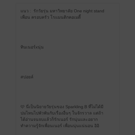
แนว : รักวัยรุ่น มหาวิทยาลัย One night stand
เพื่อน ครอบครัว โรแมนติกคอเมดี้
ทินเนอร์xนุ่น
สปอยล์
🩷 นี่เป็นนิยายวัยรุ่นของ Sparkling.B ที่ไม่ได้มี
ปมไหนไปพัวพันกับเรื่องอื่นๆ ในจักรวาล แต่ถ้า
ได้อ่านจนจบแล้วก็รักเนอร์ รักนุ่นและอยาก
ทำความรู้จักเพื่อนเนอร์ เพื่อนนุ่นแน่นอน อิอิ