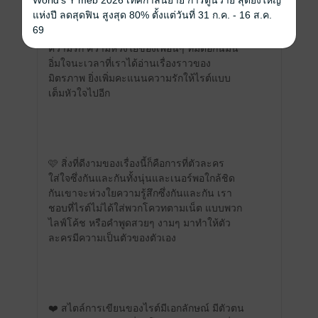
World's Y meb 2026 เทศกาลนิยาย การ์ตูนวาย สุดยิ่งใหญ่
แห่งปี ลดสุดฟิน สูงสุด 80% ตั้งแต่วันที่ 31 ก.ค. - 16 ส.ค.
❤️ ในนี้ก็จะมีกลุ่มพระเอก นางเอกเรื่องนี้จะใส่
69
ปัญหาความรักของเพื่อนนุ่นมาด้วย เราจะเห็น
ความรัก ความห่วงใยของเพื่อนๆ ที่มีต่อกันมัน
อิ่มใจนะเวลาที่เราได้อ่านเรื่องราวของ
มิตรภาพ ยิ่งเพิ่มคะแนนความรักให้ไรต์แบบ
เต็มหัวใจไปอีก
🩷 สิ่งที่ดีงามของเรื่องนี้ก็คือการที่ตัวละคร
ใส่ใจซึ่งกันและกันทั้งนุ่นและเนอร์พอใกล้ชิด
กันเขาจะห่วงใยความรู้สึกซึ่งกันและกัน เรา
ชอบที่ไรต์ไม่ได้ใส่พวกโควทตามเน็ต แบบพวก
ไลฟ์โค้ช หรือคำพูดสวยๆ งามๆ มาทำให้ตัว
ละครมีความเป็นตัวของตัวเอง
❤️ สไตล์การเขียนของไรต์มีเอกลักษณ์ มีตัวตน