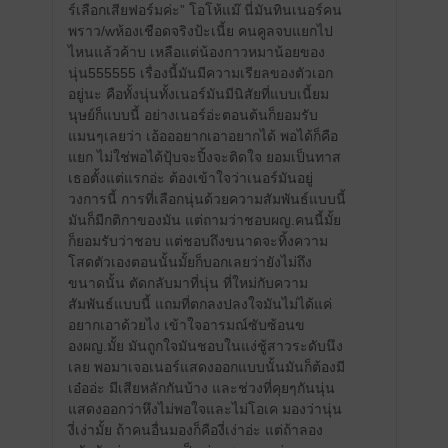
ร์เลือกเสียฟอร์มค่ะ” โอโห้แม๊ นี่มันทินเนอร์คน
พราว/wห้องเชือดจริงป้ะเนี้ย คนคูลจบแยกไป
ไหนแล้วค้าบ เหลือแต่น้องกาวหมาน้อยของ
นุ่น555555 เรื่องนี้มันมีความเรียลของตัวเอก
อยู่นะ คือทั้งนุ่นทั้งเนอร์มันมีนิสัยที่แบบเนี้ยม
นุษย์ก็แบบนี้ อย่างเนอร์อ่ะตอนต้นก็ยอมรับ
แมนๆเลยว่า เอ้อออยากเอาอยากได้ พอได้ก็คือ
แยก ไม่ใช่พอได้ปุ้บจะปิ้งจะติดใจ ยอมเป็นทาส
เธอตั้งแต่แรกอ่ะ ต้องเข้าใจว่าเนอร์มันอยู่
วงการนี้ การที่เลือกนุ่นด้วยความสัมพันธ์แบบนี้
มันก็มีกติกาของมัน แต่ถามว่าชอบผญ.คนนี้มั้ย
ก็ยอมรับว่าชอบ แต่ชอบถึงขนาดจะทิ้งความ
โสดตัวเองตอนนั้นมั้ยก็บอกเลยว่ายังไม่ถึง
ขนาดนั้น ตัดกลับมาที่นุ่น ที่ใหม่กับความ
สัมพันธ์แบบนี้ แถมที่ตกลงปลงใจมันไม่ได้แค่
อยากเอาด้วยไง เข้าใจอารมณ์ซับซ้อนข
องผญ.มั้ย มันถูกใจมันชอบในแง่ชู้สาวระดับนึง
เลย พอมาเจอเนอร์แสดงออกแบบนั้นมันก็ต้องมี
เอ๋ออ่ะ มีเสียหลักกันบ้าง และช่วงที่คุยๆกันนุ่น
แสดงออกว่าหึงไม่พอใจและไม่โอเค มองว่านุ่น
งี่เง่ามั้ย ถ้าคนอื่นมองก็คืองี่เง่าอ่ะ แต่ถ้าลอง