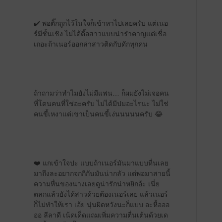
✔️ พอติ๊กถูกไว้ในใจก็เข้าหาไปเลยครับ แต่เนอ
ร์มีชั้นเชิง ไม่ได้ตื๊อสาวแบบน่ารำคาญแต่เชื่อ
เถอะถ้าเนอร์ออกล่าสาวติดกับดักทุกคน
ถ้าถามว่าทำไมยังไม่มีแฟน… ก็ผมยังไม่เจอคน
ที่โดนคนที่ใช่อะครับ ไม่ได้มีปมอะไรนะ ไม่ใช่
คนขี้เหงาแต่เขาเป็นคนขี้เง่นนนนนครับ 😂
❤️ แกเข้าใจปะ แบบถ้าเนอร์มันมาแบบหื่นเลย
มาถึงละอยากจกกีกันมันน่ากลัว แต่พอมาสายนี้
ความหื่นของนางเลยดูน่ารักน่าหยิกอ้ะ เนี่ย
ตลกแล้วยังได้สาวด้วยต้องเนอร์เลย แล้วเนอร์
ก็ไม่ทำให้เรา เอ้ย นุ่นผิดหวังนะก็แบบ อะหื้อออ
ออ ลีลาดี เน้ดเด็ดแถมเพิ่มความตื่นเต้นด้วยเด