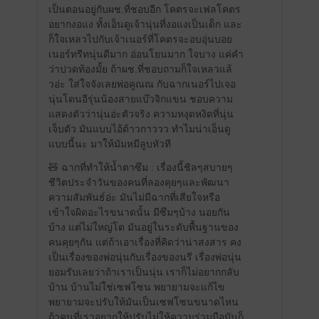
เป็นตอนอยู่กับผช.ที่ชอบอีก โคตรจะเฟลโคตร
อยากงอแง ทั้งเอ็นดูเจ้านุ่นที่งอแงเป็นเด็ก และ
ก็ใจเหลวไปกับเจ้าเนอร์ที่โคตรจะอบอุ่นบอย
เนอร์ทรีทนุ่นดีมาก อ่อนโยนมาก ใจบาง แค่คำ
ว่าปวดท้องมั้ย ถ้าผช.ที่ชอบถามก็ใจเหลวแล้
วอ่ะ ใส่ใจจังเลยพ่อคูณณ กับฉากเนอร์ไปเจอ
นุ่นโดนอีรุ่นน้องสายแบ๊วจิกแขน ชอบความ
แสดงตัวว่านุ่นอ่ะตัวจริง ความหงุดหงิดที่นุ่น
เจ็บตัว มันแบบไอ้ต้าวกาววว ทำไมน่าเอ็นดู
แบบนี้นะ มาให้มัมหมีลูบหัวที
🧸 ฉากที่ทำให้น้ำตาซึม : เรื่องนี้ชิลๆสบายๆ
ชีวิตประจำวันของคนที่ลองคุยๆและพัฒนา
ความสัมพันธ์อ่ะ มันไม่มีฉากที่เสียใจหรือ
เข้าใจผิดอะไรขนาดนั้น มีซึมๆบ้าง นอยกัน
บ้าง แต่ไม่ใหญ่โต มันอยู่ในระดับพื้นฐานของ
คนคุยๆกัน แต่ถ้าเอาเรื่องที่คิดว่าน่าสงสาร คง
เป็นเรื่องของพ่อนุ่นกับเรื่องของนรี เรื่องพ่อนุ่น
ยอมรับเลยว่าถ้าเราเป็นนุ่น เราก็ไม่อยากกลับ
บ้าน บ้านไม่ใช่เซฟโซน พยายามจะแก้ไข
พยายามจะปรับให้มันเป็นเซฟโซนขนาดไหน
ถ้าคนที่เราอยากให้ปรับไม่ให้ความร่วมมือมันก็