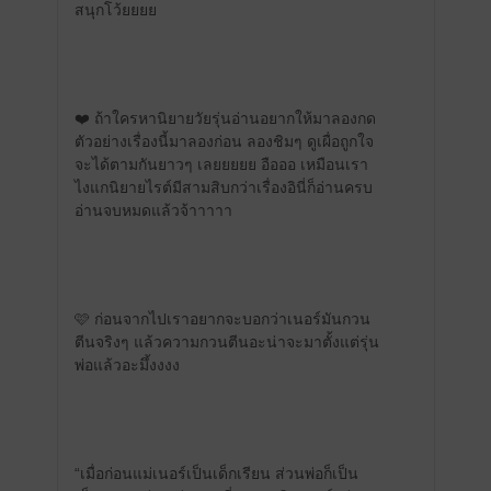
สนุกโว้ยยยย
❤️ ถ้าใครหานิยายวัยรุ่นอ่านอยากให้มาลองกด
ตัวอย่างเรื่องนี้มาลองก่อน ลองชิมๆ ดูเผื่อถูกใจ
จะได้ตามกันยาวๆ เลยยยยย อือออ เหมือนเรา
ไงแกนิยายไรต์มีสามสิบกว่าเรื่องอินี่ก็อ่านครบ
อ่านจบหมดแล้วจ้าาาาา
🩷 ก่อนจากไปเราอยากจะบอกว่าเนอร์มันกวน
ตีนจริงๆ แล้วความกวนตีนอะน่าจะมาตั้งแต่รุ่น
พ่อแล้วอะมึ้งงงง
“เมื่อก่อนแม่เนอร์เป็นเด็กเรียน ส่วนพ่อก็เป็น