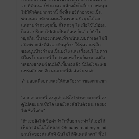
จบ ที่ทินเนอร์ทำถามว่าเสี่ยงมั้ยก็เสี่ยง ถ้าพ่อนุ่น
ไม่มีหัวคิดมากกว่านี้ สิ่งที่เนอร์ทำอาจจะเป็น
ชนวนแตกหักของคนในครอบครัวนุ่นได้เลย
แต่ถามว่าตรงจุดมั้ย ก็โคตรๆ ในเมื่อใช้ไม้อ่อน
ก็แล้ว ปรึกษาไปเลิกเป็นเดือนๆก็แล้ว ก็ยังไม่
หยุดกิน นั้นลองเห็นคนที่รักเป็นแบบตัวเอง ไม่มี
สติเพราะสิ่งที่ตัวเองกินดูบ้าง ให้รู้ความรู้สึก
ของนุ่นบ้างว่ามันเป็นยังไง และเรื่องนรี ไม่ควร
มีใครโดนแบบนี้ ไม่ว่าจะเพศไหนก็ตาม แค่มึง
หลอกเขาคบซ้อนมึงก็เหี้ยพอแล้ว นี่มึงยังจะเผย
แพร่คลิปเขาอีก คนแบบนี้คือสัตว์นรกอ่ะ
🎵 มอบหนึ่งบทเพลงให้กับเรื่องราวของพวกเขา
:
“สายตาแบบนี้ คงดูเจ้าเล่ห์ไป ท่าทางแบบนี้ คง
ดูไม่ค่อยน่าเชื่อใจ เธอยังสงสัยในตัวฉัน เลยยัง
ไม่เชื่อใจกัน”
“ถ้าเธอยังไม่เชื่อคำว่ารักที่บอก จะทำให้เธอได้
เห็นว่าฉันไม่ได้หลอก Oh baby read my mind
อ่านใจของฉันสักที ฉันไม่ได้ดีแค่หน้าตา” พี่ไม่