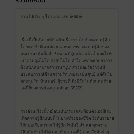
รีวิวทั้งหมด
อ่านไปเรื่อยๆ โต้รุ่งเฉยเลย 😆😆😆
เรื่องนี้เป็นนิยายที่ดำเนินเรื่องราวไปด้วยความรู้สึก
โดยแท้ ซึ่งมีเสน่ห์มากเลยนะ เพราะความรู้สึกของ
คนเราน่ะมันลึกล้ำซับซ้อนที่สุดแล้ว แล้วเป็นอะไรที่
เราควบคุมไม่ได้ บังคับไม่ได้ ทำได้แค่ต้องเก็บอาการ
ซึ่งหนักหนามากสำหรับ 'นุ่น'​ สาวน้อยวัยว้าวุ่นที่
ประสบการณ์​ด้านความรักแทบจะเป็นศูนย์ แต่ดันไป
ตกหลุมรัก 'ทินเนอร์'​ ผู้ชายที่เพิ่งมีวันไนต์สแตนด้วย
แค่นี้ก็สงสารน้องนุ่นแล้วอะ 55555
การอ่านเรื่องนี้เหมือนเห็นกระจกสะท้อนตัวเองที่เคย
เกิดความรู้สึกแบบนี้ในบางช่วงของชีวิต ไรท์บรรยาย
ได้แบบเรียลมากก ไม่รู้สึกว่านุ่นงี่เง่าเลย ทุกความ
รู้สึกมันห้ามไม่ได้ และตัวนุ่นเองก็รู้ เวลาใจมันร่ำๆ