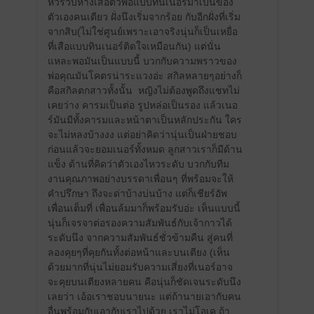
หัวรวบหางเสือตัวพ่อแบบทินเนอร์มาเป็นของ
ตัวเองคนเดียว ฝั่งนึงเริ่มจากร้อย กับอีกฝั่งที่เริ่ม
จากสิบ(ไม่ใช่ศูนย์เพราะเอาจริงนุ่นก็เป็นเหยื่อ
ที่เสือแบบทินเนอร์ติดใจเหมือนกัน) แต่นั่น
แหละพอมันเป็นแบบนี้ บวกกับความพราวของ
พ่อคุณมันโคตรน่าระแวงอ่ะ สกิลหลายๆอย่างก็
คือสกิลตกสาวทั้งนั้น
หญิงไม่ต้องพูดถึงแชทไม่
เคยว่าง คารมเป็นต่อ รูปหล่อเป็นรอง แล้วเนอ
ร์มันมีทั้งคารมและหน้าตาเป็นหลักประกัน ใคร
จะไม่หลงบ้างงง แต่อย่าคิดว่านุ่นเป็นฝ่ายชอบ
ก่อนแล้วจะยอมเนอร์ทั้งหมด ลูกสาวเราก็มีด้าน
แข็ง ด้านที่คิดว่าตัวเองไหวระดับ บวกกับทีม
งานคุณภาพอย่างบรรดาเพื่อนๆ ที่พร้อมจะให้
คำปรึกษา ถึงจะด่าบ้างบ่นบ้าง แต่ก็เชียร์อัพ
เพื่อนเต็มที่ เพื่อนล้มมาก็พร้อมรับอ่ะ เห็นแบบนี้
นุ่นก็เจรจาต่อรองความสัมพันธ์กับเจ้ากาวได้
ระดับนึง จากความสัมพันธ์ชั่วข้ามคืน สู่คนที่
ลองคุยๆที่คุยกันทั้งต่อหน้าและบนเตียง (เห็น
ด้วยมากที่นุ่นไม่ยอมรับความเสี่ยงที่เนอร์อาจ
จะคุยบนเตียงหลายคน คือนุ่นก็ชัดเจนระดับนึง
เลยว่า เอ้อเราชอบนายนะ แต่ถ้านายเอากับคน
อื่นพร้อมกับเอากับเราไปด้วย เราไม่โอเค ถ้า