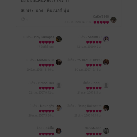
อยากเห็นคนคลั่งรักโซดาา
🎀 พระ-นาง : ทินเนอร์ นุ่น
CaKe'5140
1
31 มี.ค. 2566
14:21 น.
มีแล้ว -
Ploy Rinlapas
มีแล้ว -
Sasi8839
17 วันที่ผ่านมา
12 เม.ย. 2569
9:2 น.
มีแล้ว -
MoMo0758
มีแล้ว -
fb-10219618999
001637
29 มิ.ย. 2568
13:46 น.
30 ธ.ค. 2567
15:18 น.
มีแล้ว -
Hmoo Tuk
มีแล้ว -
natjii
22 ก.ย. 2567
9:12 น.
21 ก.ย. 2567
8:3 น.
มีแล้ว -
NeungZy
มีแล้ว -
Phing Rakpatita
26 ก.พ. 2567
5:26 น.
28 ส.ค. 2566
16:14 น.
ร้อยเปอร์เซ็น
NannNann