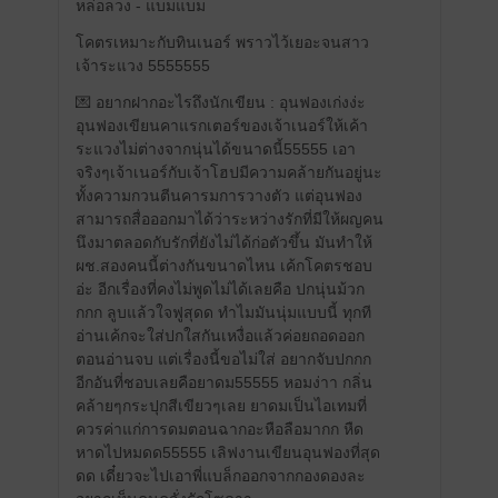
หล่อลวง - แบมแบม
โคตรเหมาะกับทินเนอร์ พราวไว้เยอะจนสาว
เจ้าระแวง 5555555
💌 อยากฝากอะไรถึงนักเขียน : อุนฟองเก่งง่ะ
อุนฟองเขียนคาแรกเตอร์ของเจ้าเนอร์ให้เค้า
ระแวงไม่ต่างจากนุ่นได้ขนาดนี้55555 เอา
จริงๆเจ้าเนอร์กับเจ้าโฮปมีความคล้ายกันอยู่นะ
ทั้งความกวนตีนคารมการวางตัว แต่อุนฟอง
สามารถสื่อออกมาได้ว่าระหว่างรักที่มีให้ผญคน
นึงมาตลอดกับรักที่ยังไม่ได้ก่อตัวขึ้น มันทำให้
ผช.สองคนนี้ต่างกันขนาดไหน เค้กโคตรชอบ
อ่ะ อีกเรื่องที่คงไม่พูดไม่ได้เลยคือ ปกนุ่นม้วก
กกก ลูบแล้วใจฟูสุดด ทำไมมันนุ่มแบบนี้ ทุกที
อ่านเค้กจะใส่ปกใสกันเหงื่อแล้วค่อยถอดออก
ตอนอ่านจบ แต่เรื่องนี้ขอไม่ใส่ อยากจับปกกก
อีกอันที่ชอบเลยคือยาดม55555 หอมง่าา กลิ่น
คล้ายๆกระปุกสีเขียวๆเลย ยาดมเป็นไอเทมที่
ควรค่าแก่การดมตอนฉากอะหือลือมากก หืด
หาดไปหมดด55555 เลิฟงานเขียนอุนฟองที่สุด
ดด เดี๋ยวจะไปเอาพี่แบล็กออกจากกองดองละ