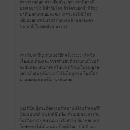
การวางพลอต การเชื่อมโยงจักรวาลนิยายนี่
บอกเลยว่าไม่มีซ้ำกับใคร ถ้าใครบอกซ้ำนี่ต้อง
มาดีเบตกันหน่อยละค่ะ! เพราะคงไม่มีใคร
เขียนออกมาเป็นจักรวาลแสนล้านตัวละคร
ขนาดนี้(ในเซตอื่นๆ นะคะ)
🫶 กลับมาที่นุ่นกับเนอร์อีกครั้งงงงงง เลิฟซีน
เรื่องบนเตียงและการสกินชิปดีมากแกแม้เนอร์
จะหื่นและเง่นมากแค่ไหน แต่ถ้านุ่นไม่อนุญาต
เขาก็เก็บเนอร์น้อยเอาไว้ไม่ไปซุกซน ไม่มีใคร
มาแตะต้องเนอร์น้อยเลยนะคะ
เนอร์เป็นผู้ชายที่ชัดเจนถ้าเขาแน่ใจแล้วเนอร์ก็
เป็นแฟนที่ดี คนรักที่ดีได้อ้ะ ส่วนปมของการวัน
ไนต์กับสาวๆ ที่ผ่านมา หรือสาวๆ ที่มาชอบเขา
โดยที่เขาไม่ได้เล่นด้วยไรต์ก็จัดการได้ดี เออ