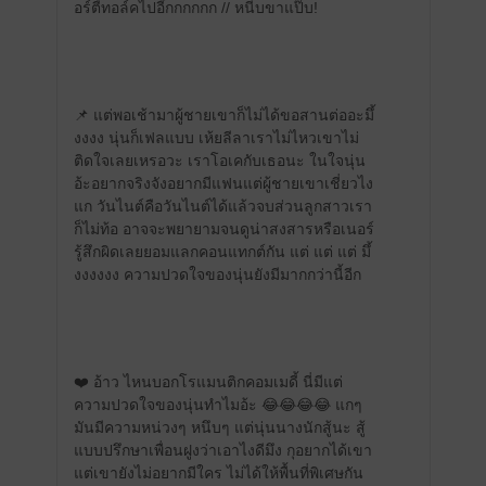
อร์ตี้ทอล์คไปอี๊กกกกกก // หนีบขาแป๊บ!
📌 แต่พอเช้ามาผู้ชายเขาก็ไม่ได้ขอสานต่ออะมึ้
งงงง นุ่นก็เฟลแบบ เห้ยลีลาเราไม่ไหวเขาไม่
ติดใจเลยเหรอวะ เราโอเคกับเธอนะ ในใจนุ่น
อ้ะอยากจริงจังอยากมีแฟนแต่ผู้ชายเขาเชี่ยวไง
แก วันไนต์คือวันไนต์ได้แล้วจบส่วนลูกสาวเรา
ก็ไม่ท้อ อาจจะพยายามจนดูน่าสงสารหรือเนอร์
รู้สึกผิดเลยยอมแลกคอนแทกต์กัน แต่ แต่ แต่ มึ้
งงงงงง ความปวดใจของนุ่นยังมีมากกว่านี้อีก
❤️ อ้าว ไหนบอกโรแมนติกคอมเมดี้ นี่มีแต่
ความปวดใจของนุ่นทำไมอ้ะ 😂😂😂😂 แกๆ
มันมีความหน่วงๆ หนึบๆ แต่นุ่นนางนักสู้นะ สู้
แบบปรึกษาเพื่อนฝูงว่าเอาไงดีมึง กุอยากได้เขา
แต่เขายังไม่อยากมีใคร ไม่ได้ให้พื้นที่พิเศษกัน