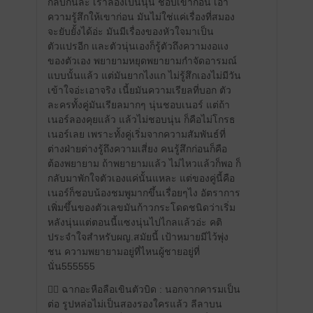
กลับกันล่ะ เราลองเป็นนุ่น ชอบเขาก่อน เอา
ความรู้สึกให้เขาก่อน มันไม่ใช่แค่เรื่องที่สมอง
จะยับยั้งได้อ่ะ มันมีเรื่องของหัวใจมาเป็น
ตัวแปรอีก และตัวนุ่นเองก็รู้ตัวถึงความงอแง
ของตัวเอง พยายามหยุดพยายามกำจัดอารมณ์
แบบนั้นแล้ว แต่มันยากไงแก ไม่รู้สึกเองไม่มีวัน
เข้าใจอ่ะเอาจริง เนี้ยมันความเรียลที่บอก ตัว
ละครทั้งคู่มันเรียลมากๆ นุ่นชอบเนอร์ แต่ถ้า
เนอร์ลองคุยแล้ว แล้วไม่ชอบนุ่น ก็คือไม่โกรธ
เนอร์เลย เพราะทั้งคู่เริ่มจากความสัมพันธ์ที่
ต่างฝ่ายต่างรู้ถึงความเสี่ยง คนรู้สึกก่อนก็คือ
ต้องพยายาม ถ้าพยายามแล้ว ไม่ไหวแล้วก็พอ ก็
กลับมาพักใจตัวเองแค่นั้นแหละ แต่ของคู่นี้คือ
เนอร์ก็ชอบน้องชมพูมากขึ้นเรื่อยๆไง อัตราการ
เพิ่มขึ้นของตัวเลขมันก้าวกระโดดชนิดว่าเริ่ม
หลังนุ่นแต่ตอนนี้แซงนุ่นไปไกลแล้วอ่ะ คติ
ประจำใจสำหรับผญ.สมัยนี้ เป้าหมายมีไว้พุ่ง
ชน ความพยายามอยู่ที่ไหนผู้ชายอยู่ที่
นั่น555555
❤️‍🔥 ฉากอะหือลือเขินตัวบิด : นอกจากคารมเป็น
ต่อ รูปหล่อไม่เป็นสองรองใครแล้ว ลีลาบน