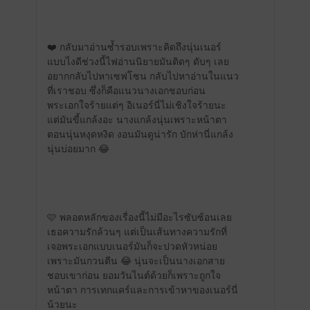
❤️ กลับมาอ่านซ้ำรอบเพราะคิดถึงนุ่นเนอร์
แบบไงดีช่วงนี้ไฟอ่านนิยายมันติดๆ ดับๆ เลย
อยากกลับไปหาเซฟโซน กลับไปหาอ่านในแนว
ที่เราชอบ ซึ่งก็คือแนวนางเอกชอบก่อน
พระเอกใจร้ายแต่ๆ อิเนอร์นี่ไม่เชิงใจร้ายนะ
แต่มันขี้แกล้งอะ นางแกล้งนุ่นเพราะหน้าตา
ตอนนุ่นหงุดหงิด งอนมันดูน่ารัก บักห่านี่แกล้ง
นุ่นบ่อยมาก 😂
🩷 พลอตหลักของเรื่องนี้ไม่มีอะไรซับซ้อนเลย
เธอความรักล้วนๆ แต่เป็นเส้นทางความรักที่
เจอพระเอกแบบเนอร์มันก็จะปวดหัวหน่อย
เพราะมันกวนตีน 😂 นุ่นจะเป็นนางเอกสาย
ชอบเขาก่อน ยอมวันไนต์ด้วยก็เพราะถูกใจ
หน้าตา การเทกแคร์และการเข้าหาของเนอร์นี่
น้วยนะ