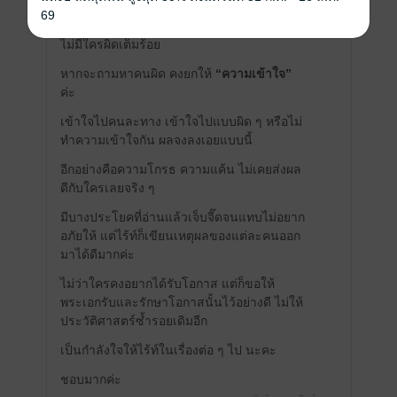
69
การกระทำที่ต่างกันออกไปค่ะ
ไม่มีใครผิดเต็มร้อย
หากจะถามหาคนผิด คงยกให้
“ความเข้าใจ”
ค่ะ
เข้าใจไปคนละทาง เข้าใจไปแบบผิด ๆ หรือไม่
ทำความเข้าใจกัน ผลจงลงเอยแบบนี้
อีกอย่างคือความโกรธ ความแค้น ไม่เคยส่งผล
ดีกับใครเลยจริง ๆ
มีบางประโยคที่อ่านแล้วเจ็บจี๊ดจนแทบไม่อยาก
อภัยให้ แต่ไร้ท์ก็เขียนเหตุผลของแต่ละคนออก
มาได้ดีมากค่ะ
ไม่ว่าใครคงอยากได้รับโอกาส แต่ก็ขอให้
พระเอกรับและรักษาโอกาสนั้นไว้อย่างดี ไม่ให้
ประวัติศาสตร์ซ้ำรอยเดิมอีก
เป็นกำลังใจให้ไร้ท์ในเรื่องต่อ ๆ ไป นะคะ
ชอบมากค่ะ