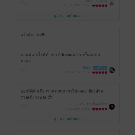
มีแล้ว -
ณธนิษฐ์
2
17 เม.ย. 2566
14:51 น.
ดู 1 ความเห็นย่อย
แจ้งนักอ่าน💗
ตอนพิเศษไรท์ทำการอัปเดตแล้ว รอขึ้นระบบ
นะคะ
มีแล้ว -
วาชรัตน์
0
10 มี.ค. 2566
21:3 น.
บอกได้คำเดียวว่าสนุกจนวางไม่ลงค่ะ ต้องอ่าน
รวดเดียวจนจบ😍
มีแล้ว -
จอแก้วพิณฉัตร
2
4 มี.ค. 2566
13:26 น.
ดู 1 ความเห็นย่อย