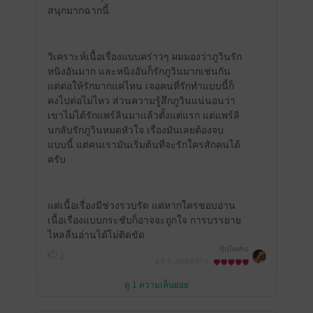
สนุกมากฉากนี้
วิเคราะห์เนื้อเรื่องแบบคร่าวๆ ผมมองว่าภูวินรัก
หนิงอันมาก และหนิงอันก็รักภูวินมากเช่นกัน
แต่ต่อให้รักมากแค่ไหน เจอคนที่รักทำแบบนี้ก็
คงไปต่อไม่ไหว ส่วนความรู้สึกภูวินแน่นอนว่า
เขาไม่ได้รักแพร์ลินมาแล้วตั้งแต่แรก แต่แพร์ลิ
นกลับรักภูวินหมดหัวใจ เรื่องมันเลยต้องจบ
แบบนี้ แต่คนเรามันเริ่มต้นที่จะรักใครสักคนได้
ครับ
แต่เนื้อเรื่องมีช่วงรวบรัด แต่หากใครชอบอ่าน
เนื้อเรื่องแบบกระชับก็อาจจะถูกใจ การบรรยาย
ไหลลื่นอ่านได้ไม่ติดขัด
ดุ้นโอฬาร
2
4 มี.ค. 2566
8:21 น.
ดู 1 ความเห็นย่อย