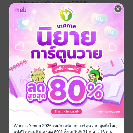
ไม่สนุกเลย ปมมัน ทะแม่งๆๆ ยังงัยไม่รู้
มีแล้ว -
Pam63
0
27 ม.ค. 2567
19:34 น.
อ่านแล้ว พี่เอกขัดใจที่สุด พี่เอกรักหนิงอัน หนิ
งอันก็ไม่ผิดอะไร กับเป็นฝ่ายที่น่าสงสารต้อง
ตัดใจเท พระเอก ส่วนพระเอกก็ต้องมารับผิด
ชอบนางเอก เพราะรู้สึกผิด นางเอกฉันก็อุตส่าห์
ให้ง้อ เสือกดันบอกยังไม่รู้ใจตัวเองยัน 3 ปี จน
ลูกโต#หาลัวใหม่คือดีสุด อินจัด 🤣🤣
มันจะดี ก็มาพีค ตอนไม่รู้ใจตัวเอง
มีแล้ว -
Nid
0
4 ก.ย. 2566
23:35 น.
นิยายสนุกมากค่ะ อ่านเพลิน เนื้อเรื่องชวน
ติดตาม อยากอ่านต่อเรื่อย ๆ ว่าผลจะลงเอยยัง
ไง พระเอกจะเลวร้ายได้แค่ไหน หรือเสียอะไร
ไปบ้าง
World's Y meb 2026 เทศกาลนิยาย การ์ตูนวาย สุดยิ่งใหญ่
แห่งปี ลดสุดฟิน สูงสุด 80% ตั้งแต่วันที่ 31 ก.ค. - 16 ส.ค.
แต่พออ่านจบก็พบว่าแต่ละคน มีเหตุผลของ