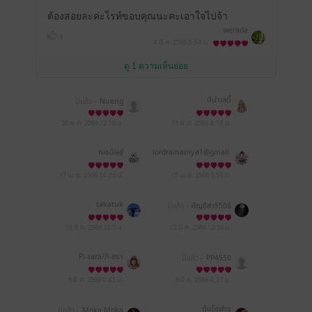
ต้องสอยละค่ะไรท์ขอบคุณนะคะเอาใจไปจ้า
werada
1
4 มี.ค. 2566
5:34 น.
ดู 1 ความเห็นย่อย
บีน่าเลดี้
มีแล้ว -
Nueng
26 พ.ค. 2566
12:10 น.
15 พ.ค. 2566
4:13 น.
ณธนิษฐ์
lordrainamya1@gmail.
com
17 เม.ย. 2566
14:26 น.
15 เม.ย. 2566
5:53 น.
takatuk
มีแล้ว -
อัญชิสา9508
13 มี.ค. 2566
22:5 น.
12 มี.ค. 2566
12:56 น.
Pi-sara/ภิ-สรา
มีแล้ว -
PP4550
8 มี.ค. 2566
0:45 น.
6 มี.ค. 2566
4:37 น.
ดุ้นโอฬาร
มีแล้ว -
Moka Moka