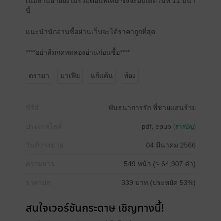
เนื้อหานิยายยังไม่รวมตอนพิเศษ ซึ่งจะอัปเดตวันที่ 11 มีนา
นี้
แนะนำนักอ่านซื้อผ่านเว็บจะได้ราคาถูกที่สุด
****อย่าลืมกดทดลองอ่านก่อนซื้อ****
ดรามา
มาเฟีย
แก้แค้น
ท้อง
ซีรีส์
พันธนาการรัก พี่ชายแสนร้าย
ประเภทไฟล์
pdf, epub
(สารบัญ)
วันที่วางขาย
04 มีนาคม 2566
ความยาว
549 หน้า (≈ 64,907 คำ)
ราคาปก
339 บาท (ประหยัด 53%)
สนใจเวอร์ชันกระดาษ เชิญทางนี้!