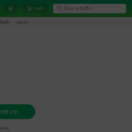
ตะกร้า
ขึ้นหิ้ง
แนะนำ
อ 199 บาท
ating