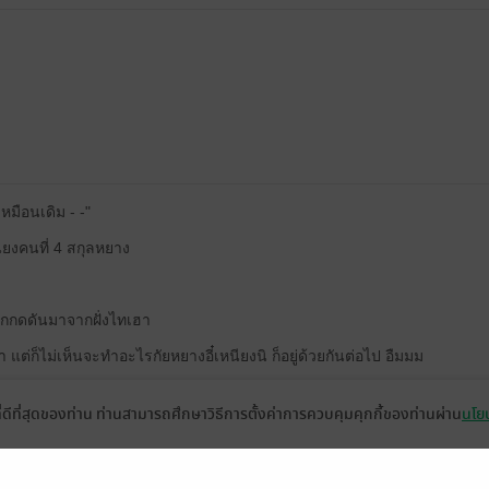
หมือนเดิม - -"
หนียงคนที่ 4 สกุลหยาง
ถูกกดดันมาจากฝั่งไทเฮา
 แต่ก็ไม่เห็นจะทำอะไรกัยหยางอี๋เหนียงนิ ก็อยู่ด้วยกันต่อไป อืมมม
ต ลูกชายคนโตจากอี๋เหนียงทั้ง 2 คน กับจุนเกอลูกหยวนเหนียง เริ่มมีความชั
ที่ดีที่สุดของท่าน ท่านสามารถศึกษาวิธีการตั้งค่าการควบคุมคุกกี้ของท่านผ่าน
นโยบ