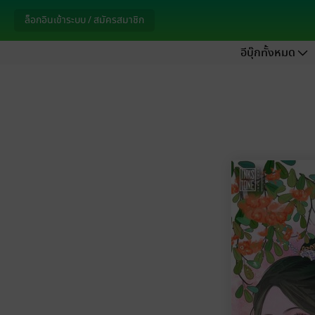
ล็อกอินเข้าระบบ / สมัครสมาชิก
อีบุ๊กทั้งหมด