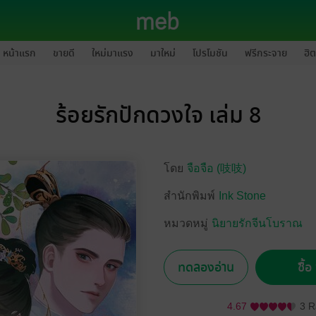
หน้าแรก
ขายดี
ใหม่มาแรง
มาใหม่
โปรโมชัน
ฟรีกระจาย
ฮิต
ร้อยรักปักดวงใจ เล่ม 8
โดย
จือจือ (吱吱)
สำนักพิมพ์
Ink Stone
หมวดหมู่
นิยายรักจีนโบราณ
ทดลองอ่าน
ซื้
4.67
3 R