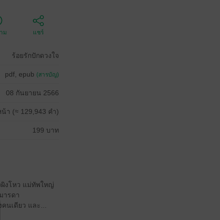
ตาม
แชร์
ร้อยรักปักดวงใจ
pdf, epub
(สารบัญ)
08 กันยายน 2566
น้า (≈ 129,943 คำ)
199 บาท
งผิงโหว แม่ทัพใหญ่
ับมารดา
ยงคนเดียว และ...
!