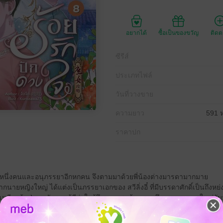
อยากได้
ซื้อเป็นของขวัญ
ติด
ซีรีส์
ประเภทไฟล์
วันที่วางขาย
ความยาว
591 ห
ราคาปก
อกหนึ่งคนและอนุภรรยาอีกหกคน จึงตามมาด้วยพี่น้องต่างมารดามากมาย
ายหญิงใหญ่ ได้แต่งเป็นภรรยาเอกของ สวีลิ่งอี๋ ที่มีบรรดาศักดิ์เป็นถึงหย่
นเหนียงล้มป่วนหนักและรู้ดีว่าใกล้ถึงวาระสุดท้าย นางจึงวางแผนการใหญ่ก
าวพี่น้องสกุลหลัวที่ยังไม่ได้ออกเรือนมาคอยดูแล จุนเกอ บุตรชายสุดที่รักเพี
ว้ในฐานะภรรยาเอก โดยการแต่งงานกับหย่งผิงโหวเพื่อเป็นภรรยาตัวแทน