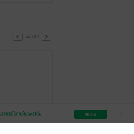
หน้าที่ 1
ดเจนเรื่องคู่ครอง
ายการใช้คุกกี้ของเราที่นี่
ตกลง
สมัครขายอีบุ๊ก
วิธีการใช้งาน
ติดต่อเรา
มีแล้ว -
dancha
25 ม.ค. 2569
8:15 น.