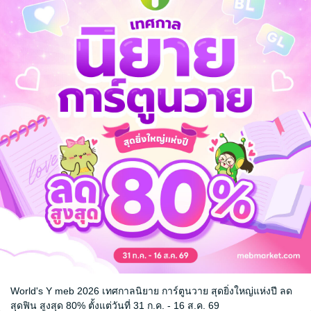
ลายเป็นบุตรีของอนุภรรยา คุณหนูสิบเอ็ดผู้รักความสงบอย่าง สืออีเหนียง
ีผู้กำหนดมาให้ มีแต่ต้องเผชิญกับความวุ่นวายตรงหน้าต่อไป
ดตัวมา และเสน่ห์สุขุมดั่งน้ำนิ่ง อาจนำไปสู่กระแสน้ำพัดพาเหนือใครจะคาดเ
ล
จีนโบราณ
World's Y meb 2026 เทศกาลนิยาย การ์ตูนวาย สุดยิ่งใหญ่แห่งปี ลด
สุดฟิน สูงสุด 80% ตั้งแต่วันที่ 31 ก.ค. - 16 ส.ค. 69