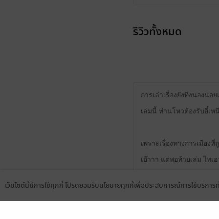
รีวิวทั้งหมด
การเล่าเรื่องยังทิงนองนอยเ
เล่มนี้ ท่านโหวต้องรับอี๋เ
เพราะเรื่องทางการเมืองที่
เอ๊าาา แต่พอท้ายเล่ม ไทเฮา
ลูก ๆ 3 คนแรก : ลูกสาวคนโ
เว็บไซต์นี้มีการใช้คุกกี้ โปรดยอมรับนโยบายคุกกี้เพื่อประสบการณ์การใช้บริการ
แล้ว
Language
ดาวน์โหลดแอป
0