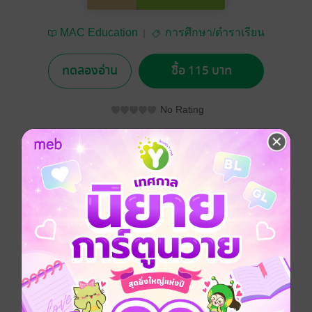
MAC Education
การศึกษา/ตำราเรียน
ทดลองอ่าน
ซื้อ 115 บาท
No Rating
อยากได้
ซื้อเป็นของขวัญ
ติดตาม
แชร์
หนังสือคู่มือ กิจกรรมเสริมทักษะ ภาษาไทย ป.3 เล่มนี้
นักเรียนสามารถเสริมสร้างทักษะต่างๆ ได้ด้วยตนเอง โดย
กิจกรรมจะมีทั้งแบบอัตนัยและปรนัยหลากหลาย เป็นการ
เรียนรู้ที่มาคู่กับความสนุกไม่น่าเบื่อ ซึ่งนอกจากนักเรียนจะ
ใช้ทบทวนฝึกฝนแล้ว คุณครูยังสามารถนำไปใช้ประกอบ
การเรียนการสอนในชั้นเรียน ให้นักเรียนได้ทำแบบฝึกหัด