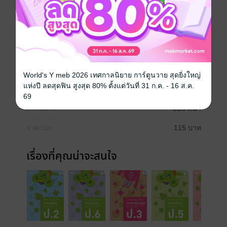
และแบบทดสอบ เพื่อฝึกปฏิบัติและประเมินผลได้จริงตาม
มาตรฐานการเรียนรู้และตัวชี้วัดชั้นปีได้อีกด้วย
ภาษาไทย
หนังสือเรียน ป.3
ประเภทไฟล์
pdf
World's Y meb 2026 เทศกาลนิยาย การ์ตูนวาย สุดยิ่งใหญ่
แห่งปี ลดสุดฟิน สูงสุด 80% ตั้งแต่วันที่ 31 ก.ค. - 16 ส.ค.
วันที่วางขาย
15 พฤศจิกายน 2566
69
ความยาว
288 หน้า
ราคาปก
115 บาท
เรื่องที่คุณน่าจะสนใจ