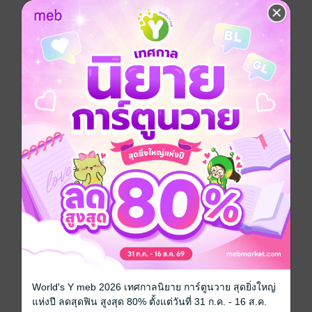
มาร แต่หากจะเทียบกับเป่าหลินผู้นั้นแล้ว ยังห่างชั้นกันไกล
ลิบ
อย่างไรฮองเฮาก็ยังยึดถือกฎธรรมเนียมอย่างเคร่งครัด แต่
อันธพาลอย่างเสิ่นจิ้งอี้แค่ได้ยินเรื่องกฎธรรมเนียม ก็
ผายลมใส่แล้วนอนแคะขี้หูเสียแล้ว
ปล.คลั่งรัก รักเดียวใจเดียว ไม่นอกกายไม่นอกใจ ไม่มีสตรี
อื่นจ้า
.
สามารถเลือกอ่านได้ ทั้งแบบ ePub และ PDF (มีภาพ
ประกอบ)
.
ผู้ใช้ Apple ios ซื้อผ่านเมพคอยน์ แอนดรอยด์ หรือเวปบ
ราวเซอร์ ได้ราคาถูกกว่าซื้อผ่านแอพค่ะ
.
ซีรีส์ชุด เกิดใหม่เป็นพระสนม ประกอบด้วย 4 เรื่องดังนี้ค่ะ
เกิดใหม่ชาตินี้ขอเป็นพระสนมท้ายวังผู้ร่ำรวย นามปากกา
Project X
World's Y meb 2026 เทศกาลนิยาย การ์ตูนวาย สุดยิ่งใหญ่
แห่งปี ลดสุดฟิน สูงสุด 80% ตั้งแต่วันที่ 31 ก.ค. - 16 ส.ค.
> เกิดชาตินี้ขอเป็นพระสนมท้ายวังเนื้อหอม นามปากกา