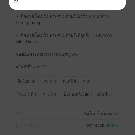
69
หวางลี่อิง
> เกิดชาตินี้ขอเป็นพระสนมท้ายวังยั่วรัก นามปากกา
Faang Faang
> เกิดชาตินี้ขอเป็นพระสนมท้ายวังที่ถูกลืม นามปากกา
Little Dahlia
ขอขอบพระคุณทุกการสนับสนุนค่ะ
สวัสดีปีใหม่ค่ะ^^
จีนโบราณ
ดรามา
ทะลุมิติ
ตลก
โรแมนติก
ต่างโลก
ย้อนยุค/พีเรียด
แก้แค้น
ซีรีส์
เกิดใหม่เป็นพระสนม
ประเภทไฟล์
pdf, epub
(สารบัญ)