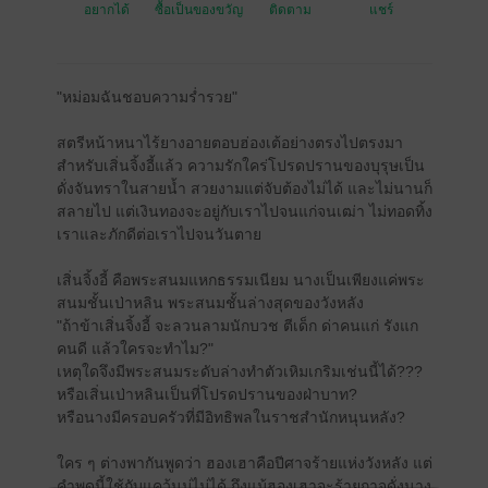
อยากได้
ซื้อเป็นของขวัญ
ติดตาม
แชร์
"หม่อมฉันชอบความร่ำรวย"
สตรีหน้าหนาไร้ยางอายตอบฮ่องเต้อย่างตรงไปตรงมา
สำหรับเสิ่นจิ้งอี้แล้ว ความรักใคร่โปรดปรานของบุรุษเป็น
ดั่งจันทราในสายน้ำ สวยงามแต่จับต้องไม่ได้ และไม่นานก็
สลายไป แต่เงินทองจะอยู่กับเราไปจนแก่จนเฒ่า ไม่ทอดทิ้ง
เราและภักดีต่อเราไปจนวันตาย
เสิ่นจิ้งอี้ คือพระสนมแหกธรรมเนียม นางเป็นเพียงแค่พระ
สนมชั้นเป่าหลิน พระสนมชั้นล่างสุดของวังหลัง
"ถ้าข้าเสิ่นจิ้งอี้ จะลวนลามนักบวช ตีเด็ก ด่าคนแก่ รังแก
คนดี แล้วใครจะทำไม?"
เหตุใดจึงมีพระสนมระดับล่างทำตัวเหิมเกริมเช่นนี้ได้???
หรือเสิ่นเป่าหลินเป็นที่โปรดปรานของฝ่าบาท?
หรือนางมีครอบครัวที่มีอิทธิพลในราชสำนักหนุนหลัง?
ใคร ๆ ต่างพากันพูดว่า ฮองเฮาคือปีศาจร้ายแห่งวังหลัง แต่
คำพูดนี้ใช้กับแคว้นมู่ไม่ได้ ถึงแม้ฮองเฮาจะร้ายกาจดั่งนาง