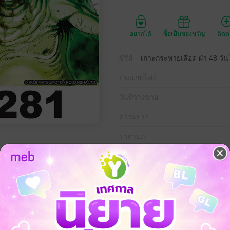
อยากได้
ซื้อเป็นของขวัญ
ติด
ซีรีส์
เกาะกระหายเลือด ฝ่า 48 วั
ประเภทไฟล์
วันที่วางขาย
ความยาว
ราคาปก
ผจญภัย
ทริลเลอร์
สยองขวัญ