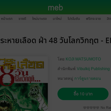
หน้าแรก
ขายดี
ใหม่มาแรง
มาใหม่
โปรโมชัน
ฟรีกระจาย
ฮิต
ระหายเลือด ฝ่า 48 วันโลกวิกฤต - 
โดย
KOJI MATSUMOTO
สำนักพิมพ์
Vibulkij Publishing
หมวดหมู่
การ์ตูนรายตอน
ซื้อ 10 บาท
No Rat