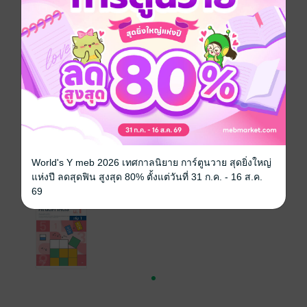
ซีรีส์
หนังสือเรียนคณิตศาสตร์พื้นฐาน ม.1
ประเภทไฟล์
pdf
วันที่วางขาย
27 กันยายน 2567
ความยาว
326 หน้า
ราคาปก
95 บาท
World's Y meb 2026 เทศกาลนิยาย การ์ตูนวาย สุดยิ่งใหญ่
เล่มอื่นๆ ในซีรีส์
แห่งปี ลดสุดฟิน สูงสุด 80% ตั้งแต่วันที่ 31 ก.ค. - 16 ส.ค.
ดูทั้งหมด
69