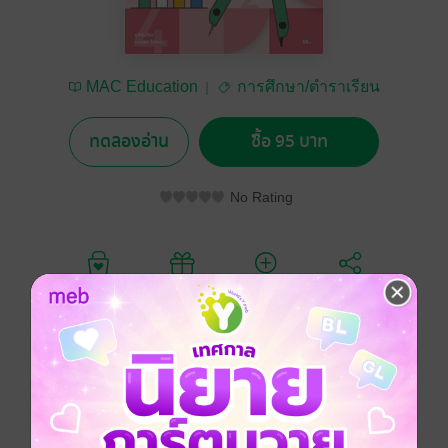
MAC Education
การศึกษา/ตำราเรียน
ทดลองอ่าน
ซื้อ 95 บาท
No Rating
อยากได้
ซื้อเป็นของขวัญ
ติดตาม
แชร์
หนังสือเรียนพื้นฐาน, คณิตศาสตร์, มัธยมศึกษา, มัธยมต้น,
ม.1
คณิตศาสตร์
หนังสือเรียน ม.1