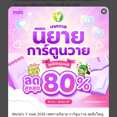
เป็นจอมเวทที่เก่งกาจให้ได้ (บทที่ 101-150)
แฟนตาซี
หนังสือแปล
นิยายเกาหลีแปล
ซีรีส์
เส้นทางสู่จอมเวท (The Leveling-Up Mage)
ประเภทไฟล์
pdf, epub
(สารบัญ)
วันที่วางขาย
21 พฤศจิกายน 2567
ความยาว
646 หน้า (≈ 70,432 คำ)
ราคาปก
299 บาท (ประหยัด 13%)
เล่มอื่นๆ ในซีรีส์
ดูทั้งหมด
World's Y meb 2026 เทศกาลนิยาย การ์ตูนวาย สุดยิ่งใหญ่