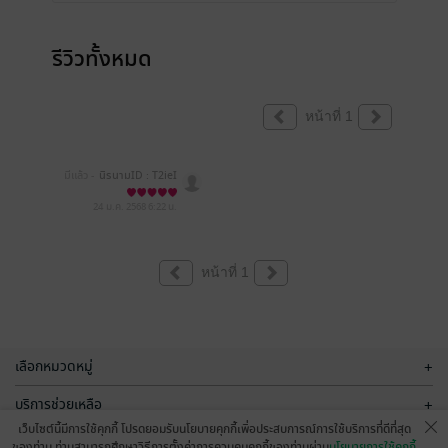
รีวิวทั้งหมด
หน้าที่ 1
มีแล้ว -
นิรนามID : T2ieI
ta858
24 ม.ค. 2568
6:22 น.
หน้าที่ 1
เลือกหมวดหมู่
+
บริการช่วยเหลือ
+
เว็บไซต์นี้มีการใช้คุกกี้ โปรดยอมรับนโยบายคุกกี้เพื่อประสบการณ์การใช้บริการที่ดีที่สุด
เกี่ยวกับเรา
+
ของท่าน ท่านสามารถศึกษาวิธีการตั้งค่าการควบคุมคุกกี้ของท่านผ่าน
นโยบายการใช้คุกกี้