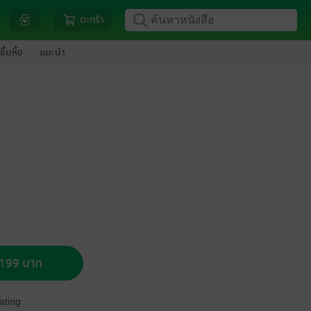
ตะกร้า
ขึ้นหิ้ง
แนะนำ
อ 199 บาท
ating