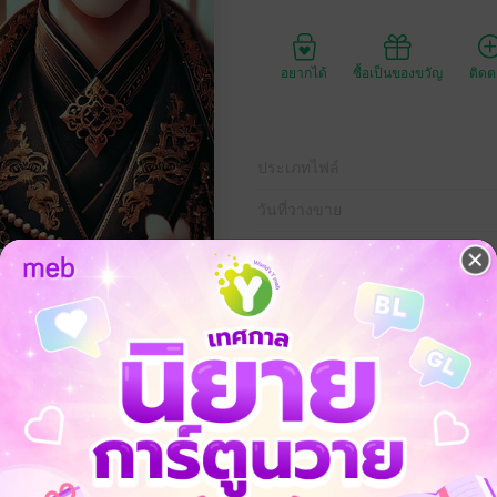
อยากได้
ซื้อเป็นของขวัญ
ติด
ประเภทไฟล์
วันที่วางขาย
ความยาว
546
ราคาปก
299 
ลกยุคปัจจุบันต้องสูญเสียคนที่เธอรักในวันแต่งงานด้วยอุบัติเหตุ
คาดไม่ถึงว่าหลังตื่นขึ้นมาจะได้มาอยู่ในร่างของซูเหมยหลิน
ป็นฮูหยินของชายตาบอดคนหนึ่งที่มีหน้าตาเหมือนคนรักของเธอที่พึ่งจากไป
่เธออาศัยอยู่ถูกฆ่าโดยชายผู้นี้