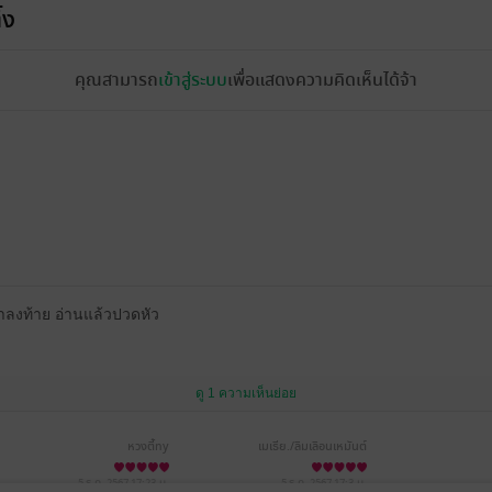
้ง
คุณสามารถ
เข้าสู่ระบบ
เพื่อแสดงความคิดเห็นได้จ้า
งท้าย อ่านแล้วปวดหัว
ดู 1 ความเห็นย่อย
หวงตี้ny
เมเธีย./ลืมเลือน​เหมันต์​
5 ธ.ค. 2567
17:23 น.
5 ธ.ค. 2567
17:3 น.