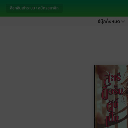
ล็อกอินเข้าระบบ / สมัครสมาชิก
อีบุ๊กทั้งหมด