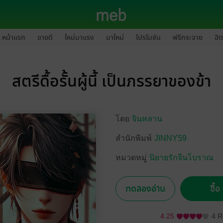
หน้าแรก
ขายดี
ใหม่มาแรง
มาใหม่
โปรโมชัน
ฟรีกระจาย
ฮิต
สตรีดื้อรั้นผู้นี้ เป็นภรรยาของข้า
โดย
จินหลาน
สำนักพิมพ์
JINNY59
หมวดหมู่
นิยายรักจีนโบราณ
ทดลองอ่าน
ซื้
4.25
4 R