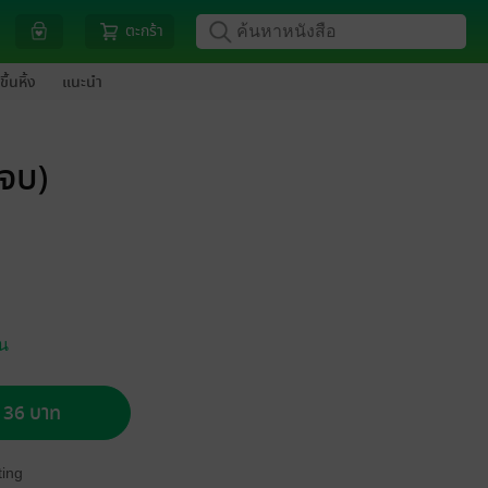
ตะกร้า
ขึ้นหิ้ง
แนะนำ
(จบ)
ัน
อ 36 บาท
ing