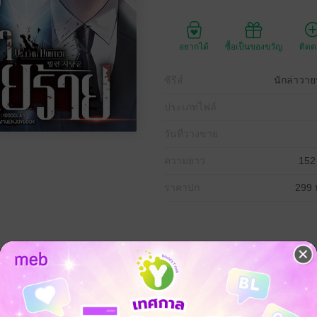
อยากได้
ซื้อเป็นของขวัญ
ติด
ซีรีส์
นักล่าวายร
ประเภทไฟล์
วันที่วางขาย
ความยาว
152
ราคาปก
299 
คว้าคะแนนเต็มทุกวิชาและเป็นลูกรักของบรรดาอาจารย์ แต่เขากลับมีอีกด้านที่ซ่
ดาร์กเว็บที่จะมาจัดการเหล่านักเลงและอันธพาล ทั้งหลายที่สร้างความเดือดร้อ
งหลายให้ราบคาบ (บทที่ 401-411จบ)