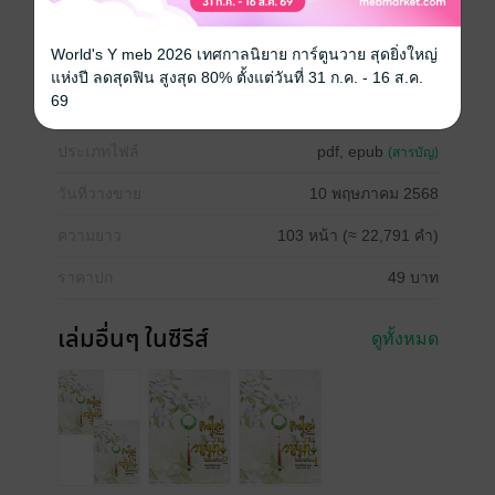
Boy love / Yaoi
ดรามา
โรแมนติก
World's Y meb 2026 เทศกาลนิยาย การ์ตูนวาย สุดยิ่งใหญ่
แห่งปี ลดสุดฟิน สูงสุด 80% ตั้งแต่วันที่ 31 ก.ค. - 16 ส.ค.
69
ซีรีส์
เกิดใหม่อีกครา วานวาสนาไม่ข้องเกี่ยว
ประเภทไฟล์
pdf, epub
(สารบัญ)
วันที่วางขาย
10 พฤษภาคม 2568
ความยาว
103 หน้า (≈ 22,791 คำ)
ราคาปก
49 บาท
เล่มอื่นๆ ในซีรีส์
ดูทั้งหมด