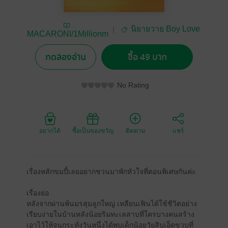
นิยายวาย Boy Love
MACARONI/1Millionm
/ Yaoi
ilesaway
ทดลองอ่าน
ซื้อ 49 บาท
No Rating
อยากได้
ซื้อเป็นของขวัญ
ติดตาม
แชร์
เรื่องหลักขมปี๋เลยอยากชวนมาพักหัวใจที่ตอนพิเศษกันค่ะ
เรื่องย่อ
หลังจากผ่านพ้นมรสุมลูกใหญ่ เหลียนเฟินได้ใช้ชีวิตอย่าง
เรียบง่ายในบ้านหลังน้อยริมทะเลสาบที่ใครบางคนสร้าง
เอาไว้ให้จนกระทั่งวันหนึ่งได้พบเด็กน้อยวัยสิบเอ็ดขวบที่