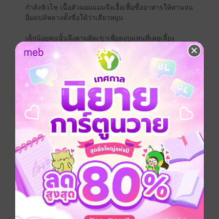
กำลังหิวโซ เนื้อตัวมอมแมมจึงเอื้อเฟื้อซื้ออาหารให้ทานจน
อิ่มแปล้พลางตั้งชื่อให้ว่าเสี่ยวหยุน
เด็กน้อยคนนั้นจึงตามติดเขาเพื่อตอบแทนที่เคยเลี้ยง
อาหารเพียงมื้อเดียว คอยดูแล ถามไถ่และส่งเสียงเจื้อยแจ้ว
ไม่ปล่อยให้เหลียนเฟินอยู่อย่างเหงาเดียวดาย
ครั้นเด็กชายรู้ความขึ้นมาหน่อยจึงรับเข้าเป็นลูกศิษย์เพียง
คนเดียวแต่ยิ่งวันเวลาผ่านพ้นไปเกือบสิบปี ศิษย์รักกลับมีใจ
ให้ตั้งแต่เมื่อไหร่ไม่อาจรู้ สิ่งเดียวที่เสี่ยวหยุนรู้ก็คือ เขาอยู่
ไม่ได้หากไม่มีเหลียนเฟินราวกับว่าโหยหาคนคนนี้มานาน
แสนนาน
ทว่า คราวนี้ ความรักของเขาสมหวังดังปรารถนาเพราะ
เหลียนเฟินเองก็รู้สึกได้ว่าตั้งแต่ได้พบเสี่ยวหยุน ความว่าง
เปล่าในใจ ความทรมานในช่วงวันนั้นที่วนเวียนมาได้หาย
ไปอย่างกับปาฏิหาริย์
"เสี่ยวหยุน ข้าไม่มีวันเปลี่ยนใจไปจากเจ้าหรอก ทั้งยังไม่รู้
ว่าต้องทำอย่างไรเจ้าจึงจะเชื่อ แต่ว่าข้าให้เจ้าไปหมดทุก
อย่างแล้ว ทั้งตัวและหัวใจเป็นของเจ้าคนเดียว"