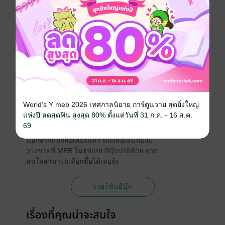
นักพากย์
เพลงรดา
ประเภทไฟล์
Audio
(สารบัญ)
วันที่วางขาย
19 มิถุนายน 2568
ความยาว
54 นาที
ราคาปก
39 บาท
World's Y meb 2026 เทศกาลนิยาย การ์ตูนวาย สุดยิ่งใหญ่
แห่งปี ลดสุดฟิน สูงสุด 80% ตั้งแต่วันที่ 31 ก.ค. - 16 ส.ค.
เวอร์ชันอีบุ๊ก
69
นอกจากหนังสือเสียงแล้ว หนังสือเล่มนี้ยังมี
วางขายที่ MEB ในรูปแบบอีบุ๊กปกติด้วย หาก
สนใจสามารถเลือกซื้อได้เลยจ้ะ
เวอร์ชันอีบุ๊ก
เรื่องที่คุณน่าจะสนใจ