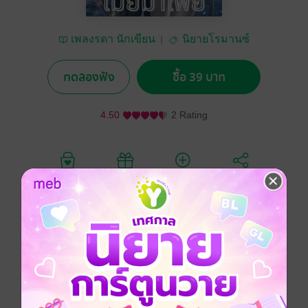
เพลงรดา นักเขียน
นิยายโรมานซ์
ทดลองฟัง
ซื้อ 39 บาท
4.50
2 Rating
อยากได้
ซื้อเป็นของขวัญ
ติดตาม
แชร์
ดวงชีวันโดนเพื่อนหลอกให้ไปนอนกับมาเฟียหนุ่มที่
ต้องการแต่สาวบริสุทธิ์....และตั้งแต่คืนนั้นเป็นต้นมา ชีวิต
ของเธอก็เปลี่ยนแปลงไปโดยสิ้นเชิง
โรมานซ์