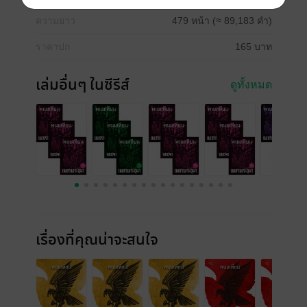
ความยาว
479 หน้า (≈ 89,183 คำ)
ราคาปก
165 บาท
เล่มอื่นๆ ในซีรีส์
ดูทั้งหมด
เรื่องที่คุณน่าจะสนใจ