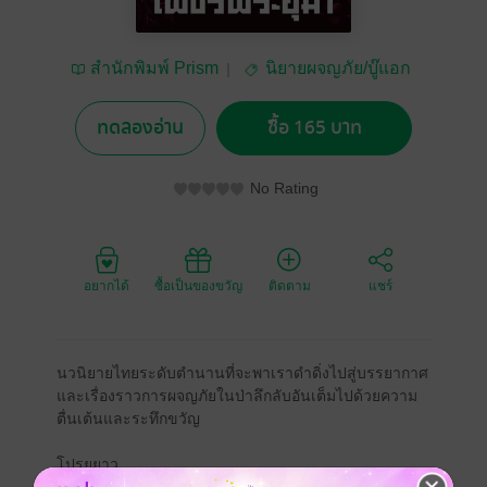
สำนักพิมพ์ Prism
นิยายผจญภัย/บู๊แอก
ชัน
ทดลองอ่าน
ซื้อ 165 บาท
No Rating
อยากได้
ซื้อเป็นของขวัญ
ติดตาม
แชร์
นวนิยายไทยระดับตำนานที่จะพาเราดำดิ่งไปสู่บรรยากาศ
และเรื่องราวการผจญภัยในป่าลึกลับอันเต็มไปด้วยความ
ตื่นเต้นและระทึกขวัญ
โปรยยาว