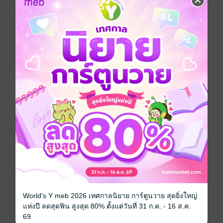
เพชรพระอุมา ตอน มงกุฎไพร
เล่ม 47
เนินพระจันทร์ ขอต้อนรับทุกท่านที่เสี่ยงชีวิตมาด้วยความ
ยินดี และเต็มใจยิ่ง และผม...รพินทร์ ไพรวัลย์ ก็ขอคารวะ
น้ำใจอันยิ่งใหญ่ เปี่ยมล้นไปด้วยเลือดนักสู้ของพวกท่านทุก
คน ผมไม่เคยคิดมาก่อนว่า พวกท่านจะมีความมานะบาก
บั่น ทรหดอดทน มีความสามารถที่จะดำรงชีวิตอยู่รอด
ตลอดเส้นทางมรณะ และติดตามผมจนถึงปากประตู
ชัย...จุดเริ่มต้นสู่มรกตนครในที่สุด อย่างไม่มีความเชื่อมั่น
มาก่อนเลย เราก็ได้มายืนอยู่ยังปากทวารของเทือกเขาพระ
ศิวะแล้ว ช่างสวยงามมหัศจรรย์เหมือนภาพฝันอะไรเช่นนี้
แอกชัน
ซีรีส์
เพชรพระอุมา
World's Y meb 2026 เทศกาลนิยาย การ์ตูนวาย สุดยิ่งใหญ่
ประเภทไฟล์
pdf, epub
(สารบัญ)
แห่งปี ลดสุดฟิน สูงสุด 80% ตั้งแต่วันที่ 31 ก.ค. - 16 ส.ค.
69
วันที่วางขาย
25 มิถุนายน 2568