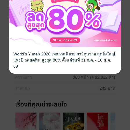
ดรามา
โรแมนติก
แอบรัก
ครอบครัว
รักสามเส้า
ซีรีส์
ปลายทางความรัก
World's Y meb 2026 เทศกาลนิยาย การ์ตูนวาย สุดยิ่งใหญ่
ประเภทไฟล์
pdf, epub
(สารบัญ)
แห่งปี ลดสุดฟิน สูงสุด 80% ตั้งแต่วันที่ 31 ก.ค. - 16 ส.ค.
วันที่วางขาย
27 มิถุนายน 2568
69
ความยาว
388 หน้า (≈ 92,912 คำ)
ราคาปก
249 บาท
เรื่องที่คุณน่าจะสนใจ