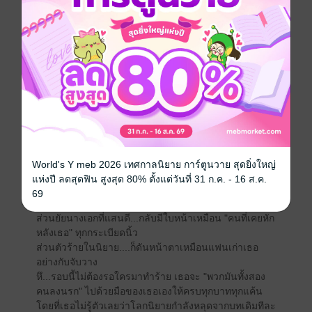
สามีรังเกียจ คนในบ้านดูแคลน และมีชะตาต้อง "ตาย
อนาถ" ตอนจบ
เธอไม่คิดจะแบกรับกรรมใครทั้งนั้น เธอมีเป้าหมายชัดเจน
ขอหย่าให้ได้ แล้วหายหัวให้พ้น
เพราะเงื่อนไขของระบบมีเพียงข้อเดียว ใช้ชีวิตเรียบง่าย
ปลอดภัยและห่างไกลจากตระกูลเว่ย
แต่ดูเหมือน...อะไร ๆ มันจะไม่ได้ง่ายขนาดนั้น เพราะ
แผนการของเธอกลับล่มทุกครั้ง
เพราะไอ้เจ้าระบบจอมกาวดันออกภารกิจพิลึกมาให้แต่ละ
อย่าง แล้วอย่างนี้เธอจะหย่ากับอีตาประเอกได้อย่างไร
เมื่อพระเอกที่ควรจะไปรักนางเอก กลับเริ่มเหล่มองเมียเก่า
World's Y meb 2026 เทศกาลนิยาย การ์ตูนวาย สุดยิ่งใหญ่
อย่างมีอะไรบางอย่าง
แห่งปี ลดสุดฟิน สูงสุด 80% ตั้งแต่วันที่ 31 ก.ค. - 16 ส.ค.
แม่สามีที่เคยเย็นชา กลับยกกับข้าวมาให้ถึงห้อง...ยามที่เธอ
69
ถูกสามีรังแก(จัดหนัก)
ส่วนยัยนางเอกที่แสนดี...กลับมีใบหน้าเหมือน "คนที่เคยหัก
หลังเธอ" ทุกกระเบียดนิ้ว
ส่วนตัวร้ายในนิยาย....ก็ดันหน้าตาเหมือนแฟนเก่าเธอ
อย่างกับจับวาง
หึ...รอบนี้ไม่ต้องรอใครมาทำร้าย เธอจะ "พวกมันทั้งสอง
คนลงนรก" ไปด้วยมือของเธอเองให้ครบทุกบาททุกแค้น
โดยที่เธอไม่รู้ตัวเลยว่าโลกนิยายกำลังหลุดจากบทเดิมทีละ