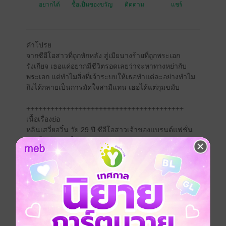
อยากได้
ซื้อเป็นของขวัญ
ติดตาม
แชร์
คำโปรย
จากซีอีโอสาวที่ถูกหักหลัง สู่เมียนางร้ายที่ถูกพระเอก
รังเกียจ เธอแค่อยากมีชีวิตรอดเลยว่าจะหาทางหย่ากับ
พระเอก แต่ทำไมสิ่งที่เจ้าระบบให้เธอทำแต่ละอย่างทำไม
ถึงได้กลายเป็นการมัดใจสามีแทน เธอได้แต่กุมขมับ
+++++++++++++++++++++++++++++++++++++++
เนื้อเรื่องย่อ
หลินเสวี่ยอวิ๋น วัย 29 ปี ซีอีโอสาวเจ้าของแบรนด์แฟชั่น
ออนไลน์ระดับท็อปของเอเชีย
ชีวิตสมบูรณ์แบบพังครืนในคืนเดียว เพราะถูกคนรักกับ
เพื่อนสนิท "หักหลัง"
เธอกลายเป็นผู้ต้องหาคดีฉ้อโกง ถูกยักยอกบริษัท โดน
ขโมยแม้แต่ลมหายใจสุดท้าย
แต่โชคชะตายังไม่ปล่อยเธอไปง่าย ๆ ...เสียงระบบปริศนา
ดังขึ้นในหัวก่อนสติจะดับวูบ
พอลืมตาอีกครั้ง เธอกลับอยู่ในร่าง "หลินซือเยว่" เมียนาง
ร้ายในนิยายยุค 80