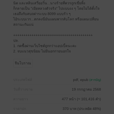
นิด และหลินเสวี่ยอวิ๋น...นางร้ายที่ควรถูกเขี่ยทิ้ง
ก็กลายเป็น "เมียหลวงตัวจริง" ไปแบบงง ๆ โดยไม่ได้ตั้งใจ
เธอถึงกับสบถด่าระบบ 8099 แบบรัว ๆ
ไอ้ระบบเวร...ตกลงนี่มันแผนพากลับโลก หรือแผนเปลี่ยน
สถานะกันแน่
+++++++++++++++++++++++++++++++++++++++
ปล.
1. กดซื้อผ่านเว็บไซต์ถูกกว่าแอปเปิ้ลนะคะ
2. จบแนวสุขนิยม ไม่มีนอกกายนอกใจ
จีนโบราณ
ประเภทไฟล์
pdf, epub
(สารบัญ)
วันที่วางขาย
19 กรกฎาคม 2568
ความยาว
477 หน้า (≈ 101,416 คำ)
ราคาปก
370 บาท (ประหยัด 48%)