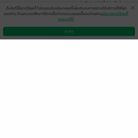
หน้าที่ 1
เว็บไซต์นี้มีการใช้คุกกี้ โปรดยอมรับนโยบายคุกกี้เพื่อประสบการณ์การใช้บริการที่ดีที่สุด
ของท่าน ท่านสามารถศึกษาวิธีการตั้งค่าการควบคุมคุกกี้ของท่านผ่าน
นโยบายการใช้คุกกี้
ของเราที่นี่
สนุกคะ
ตกลง
มีแล้ว -
Casada
ดาวน์โหลดแอป
วิธีการใช้งาน
ติดต่อเรา
0
31 ส.ค. 2568
13:56 น.
นางเอกแสบดี ชอบ
มีแล้ว -
Jk.giab
0
15 ส.ค. 2568
3:9 น.
อ่านไม่หลับไม่นอน สนุก อ่านเพลินมากค่ะ
มีแล้ว -
Wilavun Grey Judiciary
1
29 ก.ค. 2568
7:4 น.
ดู 1 ความเห็นย่อย
มีแล้ว -
ณัฏ
มีแล้ว -
นิรนามID : dtwE
3ta540
6 ส.ค. 2568
11:18 น.
1 ส.ค. 2568
2:52 น.