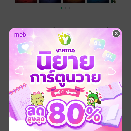
แก๊ง ก.ข.ค. มีสมาชิกเป็นสาว (และไม่สาว) สามรายที่
บุคลิกแตกต่างกันสุดขั้ว แถมพ่วงด้วยสมาชิกกิตติมศักดิ์
หนุ่มคนเดียว อนิรุจ...อัจฉริยะทางการสังเกตผู้มีนิสัยแปลก
ประหลาด ชอบสะสมของที่ใคร ๆ ก็ขยาด ฐานที่ตั้งของ
แก๊งอยู่ที่แฟลตยูงทองซึ่งสงบสุขมาเนิ่นนาน แต่แล้วเมื่อ
ความตายเป็นแขกมาเยือน คร่าชีวิตชาวแฟลตไปทีละราย
อย่างน่าสงสัย แถมยังเฉียดกรายมาใกล้สมาชิกแก๊ง มีหรือ
สาวก. อย่างเกวลินจะทนเฉยได้ หล่อนจึงต้องร่วมมือกับ
นายตำรวจหน้าขาวเคราเขียวราวพระเอกละครที่คอยจ้อง
จับผิดสาว ๆ (และไม่สาว) ของแก๊ง ไล่ล่าหาตัวฆาตกรก่อน
มันจะลงมือครั้งต่อไป
-------------------------------
สาวน้อยเกวลินแบบ pack ชุด ราคาสุดคุ้ม ประกอบด้วย
ฉบับรวมเล่ม 1-6
สาวน้อยเกวลิน 1 ตอน ฆาตกรรมในแฟลต