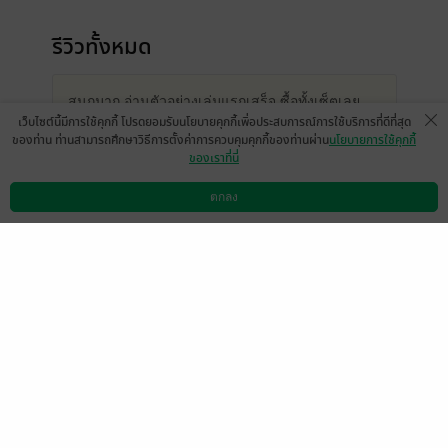
รีวิวทั้งหมด
สนุกมาก อ่านตัวอย่างเล่มแรกเสร็จ ซื้อทั้งเซ็ตเลย
เว็บไซต์นี้มีการใช้คุกกี้ โปรดยอมรับนโยบายคุกกี้เพื่อประสบการณ์การใช้บริการที่ดีที่สุด
อ่านไปก็เดาไปใครคนร้ายหว่า แถมฮาได้ตลอด
ของท่าน ท่านสามารถศึกษาวิธีการตั้งค่าการควบคุมคุกกี้ของท่านผ่าน
นโยบายการใช้คุกกี้
แต่ละคนนี่แบบว่าเชื่อเขาเลย พิลึกได้อีก55 แต่ดัน
ของเราที่นี่
หลงว่าที่หมอ(โรคจิต)มากสุดซะงั้น ก็น่ารักอ่ะคนนี้
nนี่เพิ่งจะเคยอ่านผลงานของคุณกิ่งฉัตร ได้ยินชื่อมา
ตกลง
ดาวน์โหลดแอป
วิธีการใช้งาน
ติดต่อเรา
นาน ชอบมากเลยค่ะเรื่องนี้n
- h00ray
หน้าที่ 1
สนุกมาก อยากได้เล่มต่อค่า
Pattri
0
15 มี.ค. 2567
5:45 น.