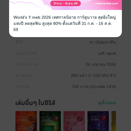
สาวน้อยเกวลิน 2 ตอน จากตายจากเป็น
สาวน้อยเกวลิน 3 ตอน คลั่งดารา
สาวน้อยเกวลิน 4 ตอน บักสีดา
World's Y meb 2026 เทศกาลนิยาย การ์ตูนวาย สุดยิ่งใหญ่
สาวน้อยเกวลิน 5 ตอน ดับฝัน
แห่งปี ลดสุดฟิน สูงสุด 80% ตั้งแต่วันที่ 31 ก.ค. - 16 ส.ค.
สาวน้อยเกวลิน 6 ตอน ความลับ
69
ซีรีส์
สาวน้อยเกวลิน
ประเภทไฟล์
pdf, epub
วันที่วางขาย
26 เมษายน 2556
ความยาว
889 หน้า (≈ 236,683 คำ)
ราคาปก
750 บาท (ประหยัด 14%)
เล่มอื่นๆ ในซีรีส์
ดูทั้งหมด