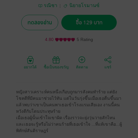
รณิชา
นิยายโรมานซ์
ทดลองอ่าน
ซื้อ 129 บาท
4.80
5 Rating
อยากได้
ซื้อเป็นของขวัญ
ติดตาม
แชร์
หญิงสาวเคราะห์คนหนึ่งเกือบถูกมารสังคมทำร้าย แต่ยัง
โชคดีที่มีคนมาช่วยไว้ทัน แต่ในวันรุ่งขึ้นเมื่อเธอตื่นขึ้นมา
แล้วพบว่าเขาเป็นคนพาเธอเข้าโรงแรมเสียเอง งานนี้คน
หวังดีกับโดนประทุษร้าย
เมื่อเธอผู้นั้นเข้าใจเขาผิด เรื่องราวจะยุ่งวุ่นวายสักไหน
และเธอจะรู้หรือไม่ว่าคนร้ายที่เธอเข้าใจ ...ที่แท้เขาคือ...ผู้
พิทักษ์สันติราษฎร์