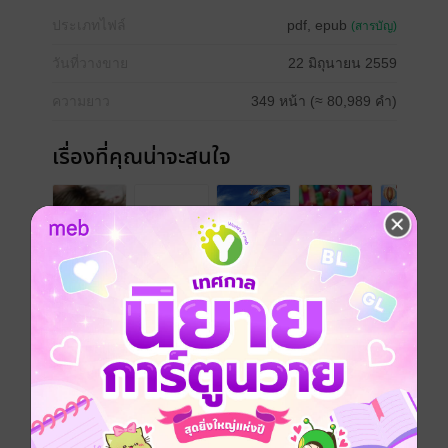
ประเภทไฟล์
pdf, epub
(สารบัญ)
วันที่วางขาย
22 มิถุนายน 2559
ความยาว
349 หน้า (≈ 80,989 คำ)
เรื่องที่คุณน่าจะสนใจ
เขียนรีวิวและให้เรตติ้ง
คุณสามารถ
เข้าสู่ระบบ
เพื่อแสดงความคิดเห็นได้จ้า