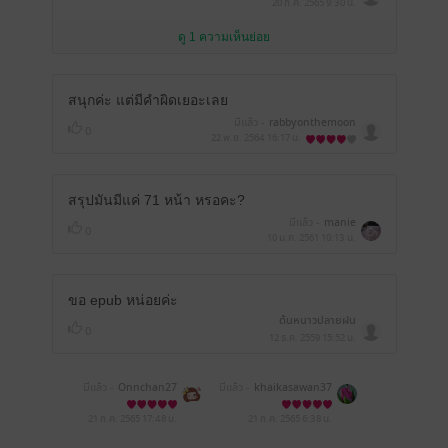
20 ก.ค. 2565
9:30 น.
ดู 1 ความเห็นย่อย
สนุกค่ะ แต่มีคำผิดเยอะเลย
มีแล้ว -
rabbyonthemoon
0
22 พ.ย. 2564
16:17 น.
สรุปมันมีแค่ 71 หน้า หรอคะ?
มีแล้ว -
manie
0
10 ม.ค. 2561
10:13 น.
ขอ epub หน่อยค่ะ
ต้นหนาวปลายฝน
0
12 ธ.ค. 2559
15:52 น.
มีแล้ว -
Onnchan27
มีแล้ว -
khaikasawan37
16
21 ก.ค. 2565
17:48 น.
21 ก.ค. 2565
6:38 น.