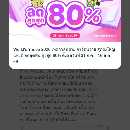
รีวิวทั้งหมด
หน้าที่ 1
World's Y meb 2026 เทศกาลนิยาย การ์ตูนวาย สุดยิ่งใหญ่
แห่งปี ลดสุดฟิน สูงสุด 80% ตั้งแต่วันที่ 31 ก.ค. - 16 ส.ค.
แอบขัดใจนิ๊ดดดหนึ่งตรงที่ พระนางไม่รู้จักกัน
69
นอ โดนกอดจูบแต่เธอกับไม่บอกเพื่อนสนิททั้งๆ
ที่ถามว่าเป็นอะไรแต่กลับปิดบัง(เหมือนเต็มใจ
ยินยอมแบบขัดขืน) ในความเป็นจริงคนเรา
ต้องร้องโวยวายให้คนช่วยยิ่งมีเพื่อนมาเจอ
แทนที่จะร้องแลกแหกกระเฌอกลับปิดบังคืองง
ตรรกะ สองเรื่องแล้วที่ได้อ่านคือขัดความรู้สึก
เหมือนๆกัน เพราะในเป็นจริงของคนเราแล้ว
ไม่น่าใช่แบบนี้ค่ะ แต่อย่างอื่นเขียนได้สนุก
มาก ตลก สำนวนดี เป็นนิยายที่ครบรส ติดแค่
ตรงนี้แหล่ะความรู้สึกมันไม่โอเค
มีแล้ว -
ข้าวหอม2914
0