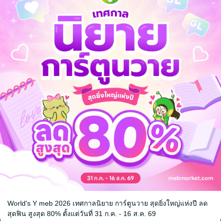
ลด
จากราคาปก 109 บาท
34
%
เหลือเพียง 71 บาท
ี้ พี่ชอบเขามากเลยเหรอ อยากเป็นเหมือนเขา ขนาดนั้นเลย?"
ั้งร้าน มันก็เหลือแค่สีนี้ สีเดียว ส่วนไอดอลคนนั้น พี่ชอบเพราะเขาเก่ง ขยัน มุ
ิคะ
ณค่ะ
มหาวิทยาลัย
รักต่างวัย
World's Y meb 2026 เทศกาลนิยาย การ์ตูนวาย สุดยิ่งใหญ่แห่งปี ลด
สุดฟิน สูงสุด 80% ตั้งแต่วันที่ 31 ก.ค. - 16 ส.ค. 69