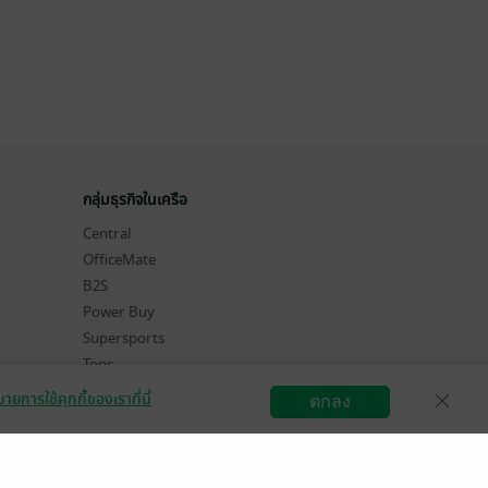
กลุ่มธุรกิจในเครือ
Central
OfficeMate
B2S
Power Buy
Supersports
Tops
Hytexts
ายการใช้คุกกี้ของเราที่นี่
ตกลง
สมัครขายอีบุ๊ก
วิธีการใช้งาน
ติดต่อเรา