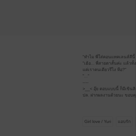
"ทำไม พี่ใส่คอนแทคเลนส์สีน
"เฮ้อ... พี่สายตาสั้นค่ะ แล้วท
แค่เราคนเดียวรึไง หือ?"
"..."
----
>__< อุ๊ย ตอบแบบนี้ ก็มีเขินส
ปล. ฝากผลงานด้วยนะ ขอบคุ
Girl love / Yuri
แอบรัก