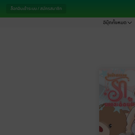
ล็อกอินเข้าระบบ / สมัครสมาชิก
อีบุ๊กทั้งหมด