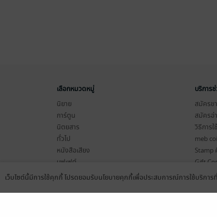
เลือกหมวดหมู่
บริการช
นิยาย
สมัครขาย
การ์ตูน
สมัครอ่
นิตยสาร
วิธีการใ
ทั่วไป
meb co
หนังสือเสียง
Stamp ค
บุฟเฟต์
Gift Co
เงื่อนไข
เว็บไซต์นี้มีการใช้คุกกี้ โปรดยอมรับนโยบายคุกกี้เพื่อประสบการณ์การใช้บริการ
Language
ดาวน์โหลดแอป
นโยบายค
แผนผังเ