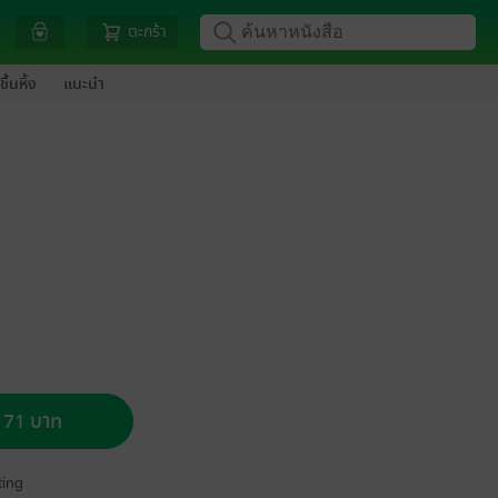
ตะกร้า
ขึ้นหิ้ง
แนะนำ
อ 71 บาท
ing