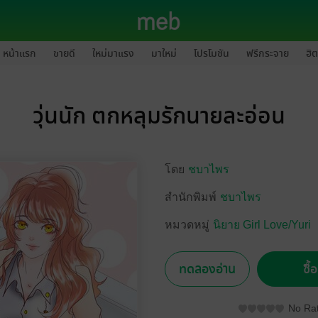
หน้าแรก
ขายดี
ใหม่มาแรง
มาใหม่
โปรโมชัน
ฟรีกระจาย
ฮิต
วุ่นนัก ตกหลุมรักนายละอ่อน
โดย
ชบาไพร
สำนักพิมพ์
ชบาไพร
หมวดหมู่
นิยาย Girl Love/Yuri
ทดลองอ่าน
ซื้
No Rat