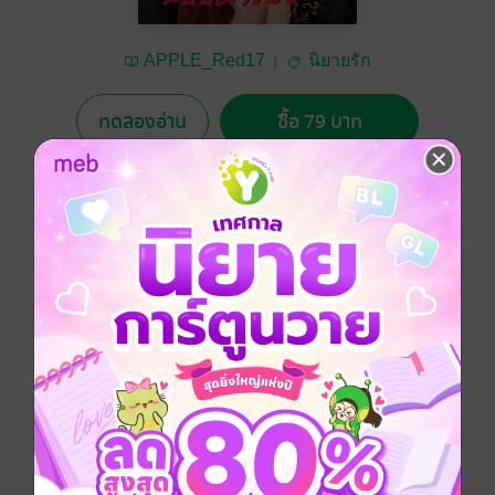
APPLE_Red17
นิยายรัก
ทดลองอ่าน
ซื้อ 79 บาท
No Rating
อยากได้
ซื้อเป็นของขวัญ
ติดตาม
แชร์
ถ้าความรักเริ่มต้นด้วยการหลอกลวง คุณคิดว่าฉันควรฝาก
อนาคตไว้กับคนโกหกอย่างคุณ?
ดรามา
มาเฟีย
ครอบครัว