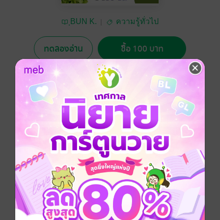
ฺBUN K.
ความรู้ทั่วไป
ทดลองอ่าน
ซื้อ 100 บาท
No Rating
อยากได้
ซื้อเป็นของขวัญ
ติดตาม
แชร์
เป็นการรวบรวมเกร็ดความรู้ๆเล็กๆน้อย(เล่มที่ 3) เกี่ยวกับ
เรื่องต่างๆ ที่ผู้อ่านอาจจะรู้เรื่อง หรือว่าผู้อ่านอาจจะไม่รู้
เรื่องก็ได้ เช่น วิธีการบำบัดท้องเสีย,วิธีการลดการสะอึกได้
หรือว่า วิธีการกระตุ้นกลไกของสมอง,วิธีการลดอาการไข
มันในเลือด เป็นต้น ฯลฯ