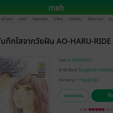
หน้าแรก
ขายดี
ใหม่มาแรง
มาใหม่
โปรโมชัน
ฟรีกระจาย
ฮิต
ันทึกใสจากวัยฝัน AO-HARU-RIDE
โดย
IO SAKISAKA
สำนักพิมพ์
Bongkoch Publishi
หมวดหมู่
การ์ตูนผู้หญิง
ทดลองอ่าน
ซื้
4.95
21 