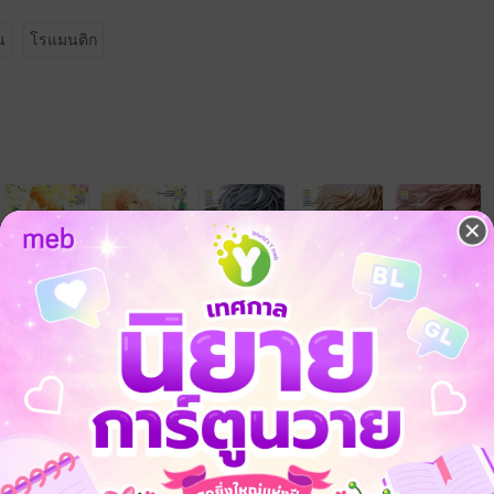
น
โรแมนติก
จ