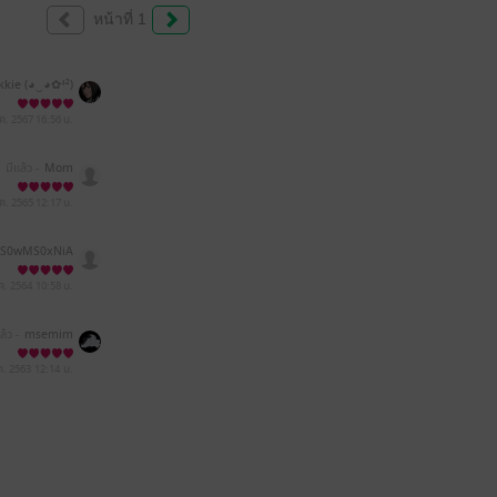
หน้าที่ 1
kkie (◕‿◕✿⁴²)
.ค. 2567
16:56 น.
มีแล้ว -
Mom
.ค. 2565
12:17 น.
S0wMS0xNiA
oxMDo1NA==
ค. 2564
10:58 น.
ล้ว -
msemim
ค. 2563
12:14 น.