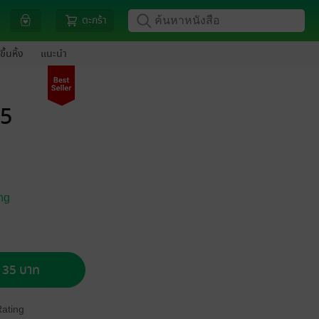
ตะกร้า
ขึ้นหิ้ง
แนะนำ
 5
ng
อ 35 บาท
Rating