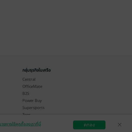
กลุ่มธุรกิจในเครือ
Central
OfficeMate
B2S
Power Buy
Supersports
Tops
Hytexts
ายการใช้คุกกี้ของเราที่นี่
ตกลง
สมัครขายอีบุ๊ก
วิธีการใช้งาน
ติดต่อเรา