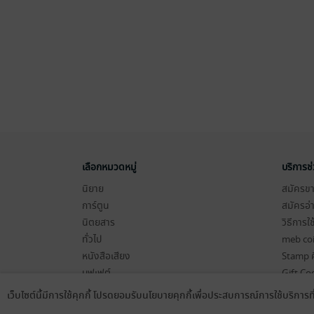
เลือกหมวดหมู่
บริการช
นิยาย
สมัครขาย
การ์ตูน
สมัครอ่
นิตยสาร
วิธีการใ
ทั่วไป
meb co
หนังสือเสียง
Stamp ค
บุฟเฟต์
Gift Co
เงื่อนไข
เว็บไซต์นี้มีการใช้คุกกี้ โปรดยอมรับนโยบายคุกกี้เพื่อประสบการณ์การใช้บริการ
Language
ดาวน์โหลดแอป
นโยบายค