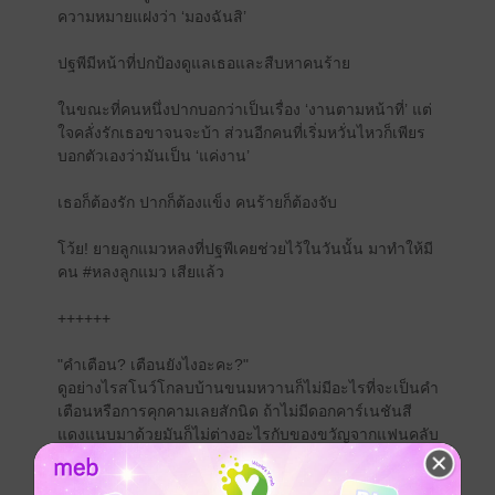
ความหมายแฝงว่า ‘มองฉันสิ’
ปฐพีมีหน้าที่ปกป้องดูแลเธอและสืบหาคนร้าย
ในขณะที่คนหนึ่งปากบอกว่าเป็นเรื่อง ‘งานตามหน้าที่’ แต่
ใจคลั่งรักเธอขาจนจะบ้า ส่วนอีกคนที่เริ่มหวั่นไหวก็เพียร
บอกตัวเองว่ามันเป็น ‘แค่งาน’
เธอก็ต้องรัก ปากก็ต้องแข็ง คนร้ายก็ต้องจับ
โว้ย! ยายลูกแมวหลงที่ปฐพีเคยช่วยไว้ในวันนั้น มาทำให้มี
คน #หลงลูกแมว เสียแล้ว
++++++
"คำเตือน? เตือนยังไงอะคะ?"
ดูอย่างไรสโนว์โกลบบ้านขนมหวานก็ไม่มีอะไรที่จะเป็นคำ
เตือนหรือการคุกคามเลยสักนิด ถ้าไม่มีดอกคาร์เนชันสี
แดงแนบมาด้วยมันก็ไม่ต่างอะไรกับของขวัญจากแฟนคลับ
ทั่วไป