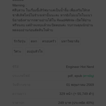
++++++
Warning :
#สืบสวน ในเรื่องนี้เสิร์ฟมาแค่เป็นน้ำจิ้ม เพื่อเสริมให้รส
ชาติเลิฟไลน์ไม่จำเจเท่านั้นนะคะ หากยังไม่แน่ใจในแนว
นิยายยังสามารถตามอ่านได้ใน ReadAWrite เปิดให้อ่าน
ฟรีจนจบ แต่ถ้าลงจบแล้วจะปิดตอนค่ะ รบกวนคุณนักอ่าน
ทดลองอ่านก่อนตัดสินใจค้าบ
รักวัยรุ่น
ตลก
ครอบครัว
มหาวิทยาลัย
วิศวะ
อบอุ่นหัวใจ
ซีรีส์
Engineer Hot Nerd
ประเภทไฟล์
pdf, epub
(สารบัญ)
วันที่วางขาย
01 พฤษภาคม 2569
ความยาว
329 หน้า (≈ 55,749 คำ)
ราคาปก
249 บาท (ประหยัด 40%)