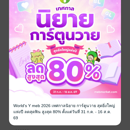
"ผมก็ยังแปลความหมายไม่ได้ แต่ที่แน่ๆ เขาไม่ชอบใจที่
คุณไปมหาวิทยาลัยกับผมแน่นอน"
"‘คุณไม่เกี่ยวหรอกค่ะ"
คนตัวเล็กอาจจะมีเจตนาดีไม่อยากให้เขารู้สึกผิด แต่คนที่
คิดว่าตัวเอง ‘เกี่ยว’ เป็นอย่างยิ่งถึงกับคิ้วกระตุก
"ผมคิดว่า เขาคิดว่าผมชอบคุณ"
"ไม่ใช่สักหน่อย นี่มันเรื่องงะ .."
คำว่า ‘งาน’ หลุดจากริมฝีปากจิ้มลิ้มได้เพียงครึ่ง ปฐพีก็เอ่ย
แทรกขึ้นว่า
"เขาคิดถูกแล้วครับ"
"ใช่ไหมคะ มันก็แค่เรื่อง .. หา?!"
ปฐพีหงุดหงิดเล็กน้อยเมื่อเห็นท่าทางเลิ่กลั่กของหญิงสาว
เขาชอบเธอมากขนาดนี้ ชอบจนจะบ้า ดูยังไงก็ไม่ใช่แค่
World's Y meb 2026 เทศกาลนิยาย การ์ตูนวาย สุดยิ่งใหญ่
เรื่องงานปะวะ?!!
แห่งปี ลดสุดฟิน สูงสุด 80% ตั้งแต่วันที่ 31 ก.ค. - 16 ส.ค.
69
"ผมชอบคุณ"