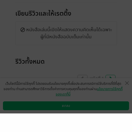
เขียนรีวิวและให้เรตติ้ง
หนังสือเล่มนี้เปิดให้แสดงความคิดเห็นได้เฉพาะ
ผู้ที่มีหนังสือฉบับเต็มเท่านั้น
รีวิวทั้งหมด
หน้าที่ 1
เว็บไซต์นี้มีการใช้คุกกี้ โปรดยอมรับนโยบายคุกกี้เพื่อประสบการณ์การใช้บริการที่ดีที่สุด
ของท่าน ท่านสามารถศึกษาวิธีการตั้งค่าการควบคุมคุกกี้ของท่านผ่าน
นโยบายการใช้คุกกี้
ของเราที่นี่
พ่อไมโครเวฟ พ่อแดดประเทศไทย พ่อโอโซน
ขั้วโลกใต้ ยกให้พี่ดินคนเดียว❤️❤️❤️❤️❤️
ตกลง
ดาวน์โหลดแอป
วิธีการใช้งาน
ติดต่อเรา
มีแล้ว -
หนึ่งนิทรา
1
1 เดือนที่ผ่านมา
ดู 1 ความเห็นย่อย