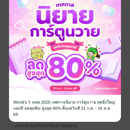
ถ่ายรูปกับแฟน แต่รูปออกมาดูแบนและไม่มีความรู้สึก
มีมือถือแพงมาก แต่รูปยังดูเหมือนมือถือถูก
ไม่มีใครบอกว่า...
นั่นไม่ใช่ความผิดของกล้อง
มันคือทักษะที่ยังไม่ได้ฝึก
"การถ่ายรูปเป็น" ฟังดูเหมือนงานของช่างภาพ
แต่ในยุคที่ทุกอย่างถูกตัดสินที่ภาพแรก —
ฟีดของคุณ คือหน้าตาของคุณ
โปรไฟล์ของคุณ คือความน่าเชื่อถือของคุณ
ภาพที่คุณแชร์ คือเรื่องราวที่คุณเล่าให้โลกฟัง
ทักษะนี้จึงไม่ใช่แค่ "น่ามีก็ดี"
มันคือสิ่งที่เปลี่ยนได้จริง
Phone Photography Ebook
คู่มือถ่ายภาพจากมือถือ โดย The Future You
เรียนรู้ 10 เทคนิคการจัดองค์ประกอบภาพ
World's Y meb 2026 เทศกาลนิยาย การ์ตูนวาย สุดยิ่งใหญ่
ที่ช่างภาพมืออาชีพใช้จริง
แห่งปี ลดสุดฟิน สูงสุด 80% ตั้งแต่วันที่ 31 ก.ค. - 16 ส.ค.
อธิบายลึก ไม่ใช่แค่ "ทำแบบนี้" แต่บอกว่า "ทำไม"
69
มีแบบฝึกหัดจริง ทำได้ใน 15-30 นาที
อ่านแล้วออกไปถ่ายได้เลย ไม่ต้องรอ