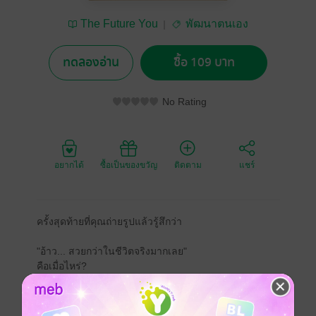
The Future You
พัฒนาตนเอง
ทดลองอ่าน
ซื้อ 109 บาท
No Rating
อยากได้
ซื้อเป็นของขวัญ
ติดตาม
แชร์
ครั้งสุดท้ายที่คุณถ่ายรูปแล้วรู้สึกว่า
"อ้าว... สวยกว่าในชีวิตจริงมากเลย"
คือเมื่อไหร่?
มีหลายคนเคยบอกว่า —
ถ่ายรูปอาหารมา 3 ปี แต่ไม่เคยได้รูปที่ตัวเองชอบสักครั้ง