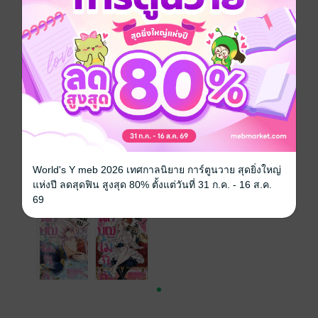
สนใจเวอร์ชันกระดาษ เชิญทางนี้!
เวอร์ชันกระดาษมีวางขายที่เว็บไซต์สำนัก
พิมพ์ จะไม่มีขายโดย MEB นะจ๊ะ สามารถสั่ง
ซื้อ หรือติดต่อคนขายโดยตรงเลยจ้ะ
สั่งซื้อโดยตรงกับ สนพ.
World's Y meb 2026 เทศกาลนิยาย การ์ตูนวาย สุดยิ่งใหญ่
เล่มอื่นๆ ในซีรีส์
แห่งปี ลดสุดฟิน สูงสุด 80% ตั้งแต่วันที่ 31 ก.ค. - 16 ส.ค.
ดูทั้งหมด
69