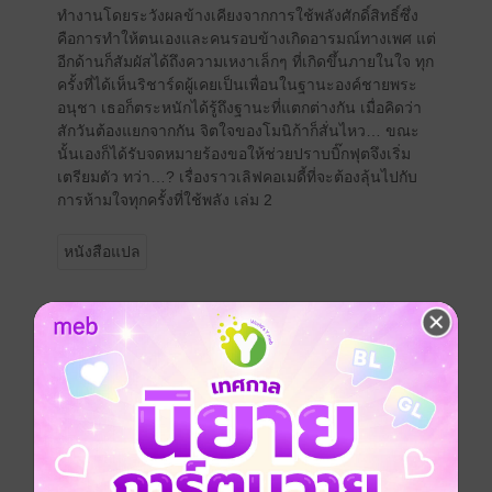
ทำงานโดยระวังผลข้างเคียงจากการใช้พลังศักดิ์สิทธิ์ซึ่ง
คือการทำให้ตนเองและคนรอบข้างเกิดอารมณ์ทางเพศ แต่
อีกด้านก็สัมผัสได้ถึงความเหงาเล็กๆ ที่เกิดขึ้นภายในใจ ทุก
ครั้งที่ได้เห็นริชาร์ดผู้เคยเป็นเพื่อนในฐานะองค์ชายพระ
อนุชา เธอก็ตระหนักได้รู้ถึงฐานะที่แตกต่างกัน เมื่อคิดว่า
สักวันต้องแยกจากกัน จิตใจของโมนิก้าก็สั่นไหว… ขณะ
นั้นเองก็ได้รับจดหมายร้องขอให้ช่วยปราบบิ๊กฟุตจึงเริ่ม
เตรียมตัว ทว่า…? เรื่องราวเลิฟคอเมดี้ที่จะต้องลุ้นไปกับ
การห้ามใจทุกครั้งที่ใช้พลัง เล่ม 2
หนังสือแปล
ซีรีส์
ชีวิตแสนวุ่นของนักบุญโมนิก้า
ประเภทไฟล์
pdf
วันที่วางขาย
21 พฤษภาคม 2569
ความยาว
200 หน้า
ราคาปก
125 บาท (ประหยัด 20%)