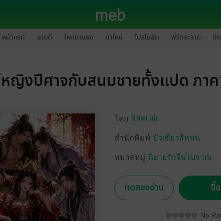
หน้าแรก
ขายดี
ใหม่มาแรง
มาใหม่
โปรโมชัน
ฟรีกระจาย
ฮิต
์หญิงปีศาจกับสนมชายทั้งแปด ภาค
โดย
ลีลิตLilit
สำนักพิมพ์
บัวเขียวสีหม่น
หมวดหมู่
นิยายรักจีนโบราณ
ทดลองอ่าน
ซื้
No Rat