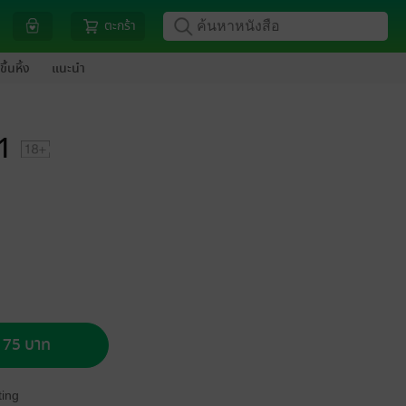
ตะกร้า
ขึ้นหิ้ง
แนะนำ
1
อ 75 บาท
ing