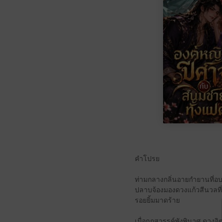
คำโปรย
ท่ามกลางกลิ่นอายกำยานที่อบ
ปลาบจ้องมองดวงแก้วสีนวลที่ล
รอยยิ้มมาดร้าย
เมื่อกฎสวรรค์พังพินาศ ดวงจิ