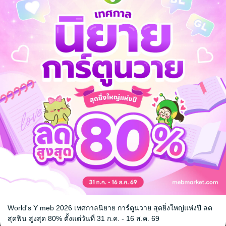
ก็จะมอบกิเลสที่หอมหวานที่สุดให้... จนท่านมิอาจลืมเลือน"
ั้งแปด ผู้เป็นใหญ่จากทั้งสวรรค์ มาร มนุษย์ ไปจนถึงมังกรฟ้า แต่ละคนล้ว
ปลวเพลิง บางคนเยือกเย็นดั่งหิมะ ทว่าทุกคนกลับมีสิ่งหนึ่งที่เหมือนกัน... ค
นิบัติหยาดเหงื่อทุกหยดเพื่อให้พระนางพึงพอใจ
ร้อนพรั่งพร้อมด้วยพลังแห่งมนตราปีศาจเริ่มต้นขึ้น ทุกสัมผัสคือการรวบรว
ญญา สงครามชิงรักสลับกับการตามล่ามารฟ้าในแปดทิศหรดี จึงระเบิดขึ้นใ
ิดตาม ..
ดรามา
แฟนตาซี
ย้อนยุค/พีเรียด
แก้แค้น
World's Y meb 2026 เทศกาลนิยาย การ์ตูนวาย สุดยิ่งใหญ่แห่งปี ลด
สุดฟิน สูงสุด 80% ตั้งแต่วันที่ 31 ก.ค. - 16 ส.ค. 69