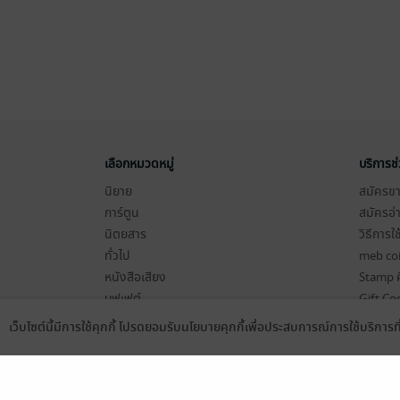
เลือกหมวดหมู่
บริการช
นิยาย
สมัครขาย
การ์ตูน
สมัครอ่
นิตยสาร
วิธีการใ
ทั่วไป
meb co
หนังสือเสียง
Stamp ค
บุฟเฟต์
Gift Co
เงื่อนไข
เว็บไซต์นี้มีการใช้คุกกี้ โปรดยอมรับนโยบายคุกกี้เพื่อประสบการณ์การใช้บริการ
Language
ดาวน์โหลดแอป
นโยบายค
แผนผังเ