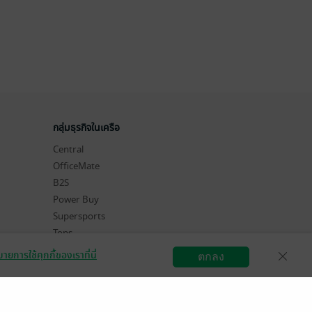
กลุ่มธุรกิจในเครือ
Central
OfficeMate
B2S
Power Buy
Supersports
Tops
Hytexts
ายการใช้คุกกี้ของเราที่นี่
ตกลง
สมัครขายอีบุ๊ก
วิธีการใช้งาน
ติดต่อเรา