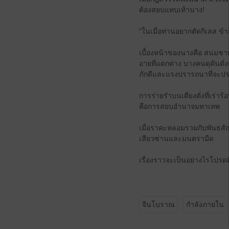
ต้องสยบแทบเท้านาง!
"ในเมื่อท่านอยากตัดกิเลส ข้า
เบื้องหน้าของนางคือ สนมชายท
อายที่แตกต่าง บางคนดุดันดั่งเ
ภักดีและแรงปรารถนาที่จะปรน
การร่ายรำบนเตียงตั่งที่เร่า
คือการสยบอำนาจมหาเทพ
เมื่อราคะหลอมรวมกับพันธสั
เสียวซ่านและมนตรามืด
เรื่องราวจะเป็นอย่างไรโปรดต
จีนโบราณ
กำลังภายใน