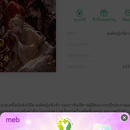
อยากได้
ซื้อเป็นของขวัญ
ติด
ซีรีส์
องค์หญิงปีศ
ประเภทไฟล์
วันที่วางขาย
ความยาว
123
อวลเหนือบัลลังก์มืด องค์หญิงชิงจั๋ว จอมราชันปีศาจผู้มีตบะแสนปีขยับกาย
อยเด่นอยู่เหนือฝ่ามือ ร่องรอยความเจ็บปวดในอดีตที่เคยถูก มหาเทพไป่ฮัว ปฏิ
ตของมหาเทพจึงแตกสลายเป็นแปดเสี้ยว จุติเป็นบุรุษผู้สูงส่งแห่งแปดดินแดน