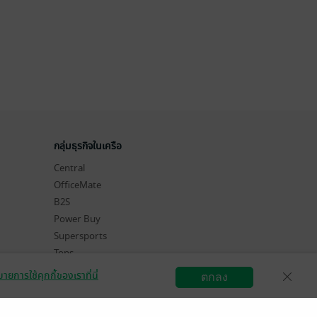
กลุ่มธุรกิจในเครือ
Central
OfficeMate
B2S
Power Buy
Supersports
Tops
Hytexts
ายการใช้คุกกี้ของเราที่นี่
ตกลง
สมัครขายอีบุ๊ก
วิธีการใช้งาน
ติดต่อเรา