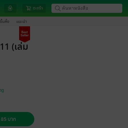
ตะกร้า
ขึ้นหิ้ง
แนะนำ
11 (เล่ม
ng
อ 85 บาท