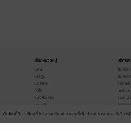
เลือกหมวดหมู่
บริการช
นิยาย
สมัครขาย
การ์ตูน
สมัครอ่
นิตยสาร
วิธีการใ
ทั่วไป
meb co
หนังสือเสียง
Stamp ค
บุฟเฟต์
Gift Co
เงื่อนไข
เว็บไซต์นี้มีการใช้คุกกี้ โปรดยอมรับนโยบายคุกกี้เพื่อประสบการณ์การใช้บริการ
Language
ดาวน์โหลดแอป
นโยบายค
แผนผังเ