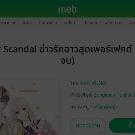
หน้าแรก
ขายดี
ใหม่มาแรง
มาใหม่
โปรโมชัน
ฟรีกระจาย
ฮิต
 Scandal ข่าวรักฉาวสุดเพอร์เฟกต์ 
จบ)
โดย
An KIKUNO
สำนักพิมพ์
Bongkoch Publishi
หมวดหมู่
การ์ตูนผู้หญิง
ทดลองอ่าน
ซื้