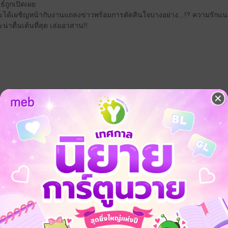
ธ์ถูกเปิดเผย
ะได้เผชิญหน้ากับงานแถลงข่าวพร้อมการตัดสินใจบางอย่าง...!? ความรักแน
น่าตื่นเต้นที่สุด เล่มอวสาน!!
 เชิญทางนี้!
ว็บไซต์สำนักพิมพ์ จะไม่มีขายโดย
รือติดต่อคนขายโดยตรงเลยจ้ะ